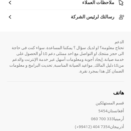
ملاحظات العملاء
رسالتك لرئيس الشركة
الدعم
تحتاج معلومة؟ او لديك سؤال ؟ يمكننا المساعدة. سواء كنت فى حاجة
الى حجز منتجك او التواصل مع احد ممثلى دعم LG أو الحصول على
خدمة صيانة. إيجاد أجوبة ومعلومات أسهل عبر خدمة الإنترنت والدعم
منLG دليل المالك, مواعيد الصيانة المناسبة, تحديث البرامج و معلومات
الضمان كل هذا بمجرد نقرة.
هاتف
قسم المستهلكين
أفغانستان5454
أرمينيا333 700 060
أذربيجان7354 404 (99412+)