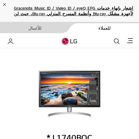
ose
إشعار بإنهاء خدمات Gracenote Music ID / Video ID / eyeQ EPG
لأجهزة مشغّل Blu-ray وأنظمة المسرح المنزلي Blu-ray، حيث لن
تكون متاحة بعد الآن.
للعملاء
للأعمال
Menu
بحث
حساب إ
L1740BQC.*