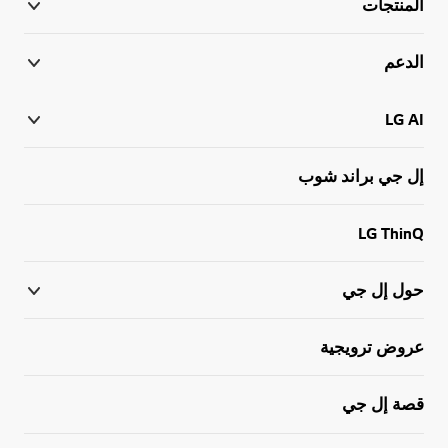
المنتجات
الدعم
LG AI
إل جي براند شوب
LG ThinQ
حول إل جي
عروض ترويجية
قصة إل جي