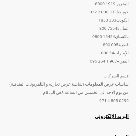
البحرين1919 8000
جورجيا333 000 2 032
الكويت333 1833
عمان75545 800
باكستان15454 0800
قطر0054 800
الإمارات54 800
اليمن+967 1 264 096
قسم الشركات
شاشات عرض المعلومات (شاشة عرض تجاريه و التلفزيونات الفندقية)
من يوم الاحد الى الخميس من الساعه ٨ص الى ٥م
0299 805 4 971+
البريد الإلكتروني