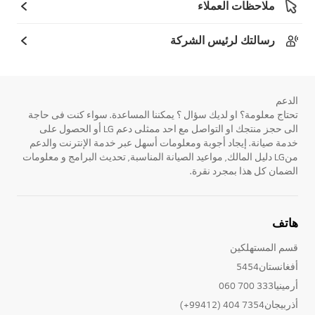
ملاحظات العملاء
رسالتك لرئيس الشركة
الدعم
تحتاج معلومة؟ او لديك سؤال ؟ يمكننا المساعدة. سواء كنت فى حاجة
الى حجز منتجك او التواصل مع احد ممثلى دعم LG أو الحصول على
خدمة صيانة. إيجاد أجوبة ومعلومات أسهل عبر خدمة الإنترنت والدعم
منLG دليل المالك, مواعيد الصيانة المناسبة, تحديث البرامج و معلومات
الضمان كل هذا بمجرد نقرة.
هاتف
قسم المستهلكين
أفغانستان5454
أرمينيا333 700 060
أذربيجان7354 404 (99412+)