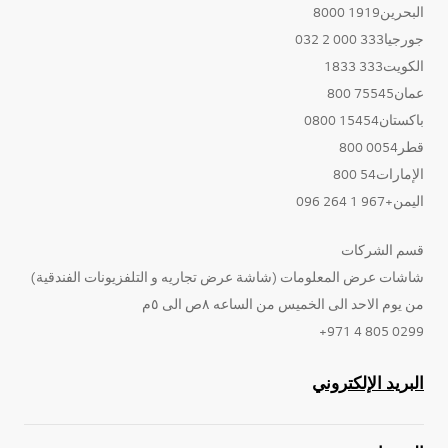
البحرين1919 8000
جورجيا333 000 2 032
الكويت333 1833
عمان75545 800
باكستان15454 0800
قطر0054 800
الإمارات54 800
اليمن+967 1 264 096
قسم الشركات
شاشات عرض المعلومات (شاشة عرض تجاريه و التلفزيونات الفندقية)
من يوم الاحد الى الخميس من الساعه ٨ص الى ٥م
0299 805 4 971+
البريد الإلكتروني