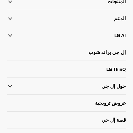
المنتجات
الدعم
LG AI
إل جي براند شوب
LG ThinQ
حول إل جي
عروض ترويجية
قصة إل جي