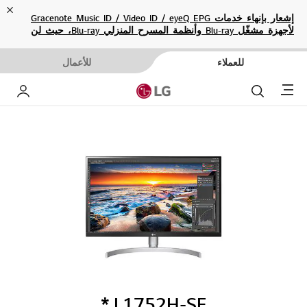
ose
إشعار بإنهاء خدمات Gracenote Music ID / Video ID / eyeQ EPG
لأجهزة مشغّل Blu-ray وأنظمة المسرح المنزلي Blu-ray، حيث لن
تكون متاحة بعد الآن.
للعملاء
للأعمال
Menu
بحث
حساب إ
L1752H-SF.*