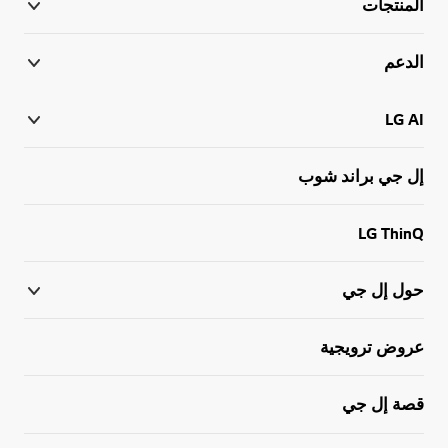
المنتجات
الدعم
LG AI
إل جي براند شوب
LG ThinQ
حول إل جي
عروض ترويجية
قصة إل جي