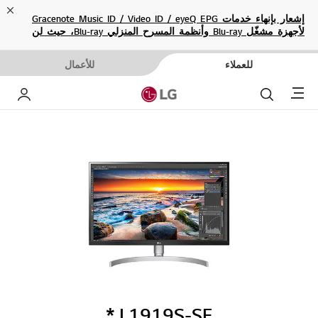
ose
إشعار بإنهاء خدمات Gracenote Music ID / Video ID / eyeQ EPG
لأجهزة مشغّل Blu-ray وأنظمة المسرح المنزلي Blu-ray، حيث لن
تكون متاحة بعد الآن.
للعملاء
للأعمال
Menu
بحث
حساب إ
L1919S-SF.*