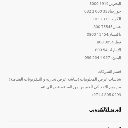
البحرين1919 8000
جورجيا333 000 2 032
الكويت333 1833
عمان75545 800
باكستان15454 0800
قطر0054 800
الإمارات54 800
اليمن+967 1 264 096
قسم الشركات
شاشات عرض المعلومات (شاشة عرض تجاريه و التلفزيونات الفندقية)
من يوم الاحد الى الخميس من الساعه ٨ص الى ٥م
0299 805 4 971+
البريد الإلكتروني