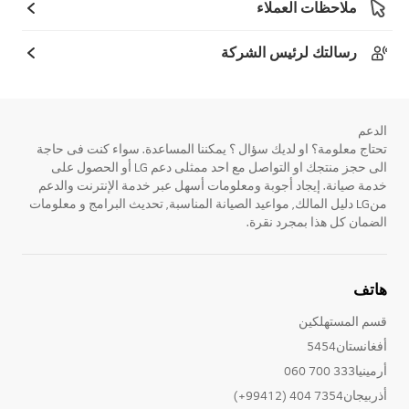
ملاحظات العملاء
رسالتك لرئيس الشركة
الدعم
تحتاج معلومة؟ او لديك سؤال ؟ يمكننا المساعدة. سواء كنت فى حاجة
الى حجز منتجك او التواصل مع احد ممثلى دعم LG أو الحصول على
خدمة صيانة. إيجاد أجوبة ومعلومات أسهل عبر خدمة الإنترنت والدعم
منLG دليل المالك, مواعيد الصيانة المناسبة, تحديث البرامج و معلومات
الضمان كل هذا بمجرد نقرة.
هاتف
قسم المستهلكين
أفغانستان5454
أرمينيا333 700 060
أذربيجان7354 404 (99412+)