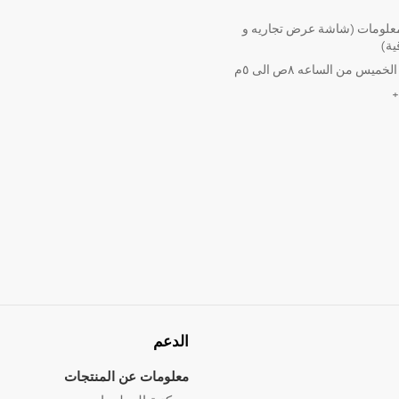
لومات (شاشة عرض تجاريه و
ية)
ميس من الساعه ٨ص الى ٥م
الدعم
معلومات عن المنتجات