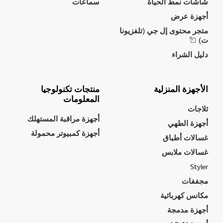
شاشات نمط الحياة
سماعات
أجهزة عرض
متجر محتوى إل جي (تلفزيونا
ت)
دليل الشراء
الأجهزة المنزلية
منتجات تكنولوجيا
المعلومات
ثلاجات
أجهزة مراقبة المستهلك
أجهزة الطهي
أجهزة كمبيوتر محمولة
غسالات أطباق
غسالات ملابس
Styler
مجففات
مكانس كهربائية
أجهزة مدمجة