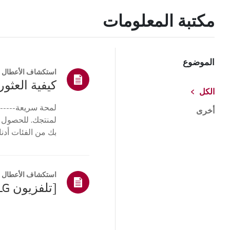
مكتبة المعلومات
الموضوع
استكشاف الأعطال و
كيفية العثور 
الكل
لمحة سريعة------
أخرى
لمنتجك. للحصول 
بك من الفئات أدنا
أو ا...
استكشاف الأعطال و
[تلفزيون LG] كيفية العثور على طراز LG والرقم التسلسلي