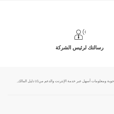
رسالتك لرئيس الشركة
تحتاج معلومة؟ او لديك سؤال ؟ يمكننا المساعدة. سواء كنت فى حاجة الى حجز منتجك او التواصل مع احد ممثلى دعم LG أو الحصول على خدمة صيانة. إيجاد أجوبة ومعلومات أسهل عبر خدمة الإنترنت والدعم منLG دليل المالك,