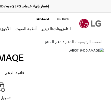
إشعار بإنهاء خدمات Gracenote Music ID / Video ID / eyeQ EPG لأجهزة مشغّل Blu-ray وأنظمة المسرح المنزلي Blu-ray، حيث لن تكون متاحة بعد الآن.
التلفزيونات/الفيديو
أنظمة الصوت
الأجهزة
الصفحة الرئيسية
الدعم
دعم المنتج
AMAQE
قائمة الدعم
تسجيل م