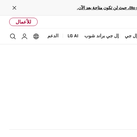
Close
للأعمال
ل جي
إل جي براند شوب
LG AI
الدعم
بحث
Language options
حساب إل ج