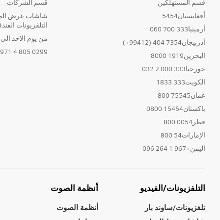
قسم المستهلكين
قسم الشركات
أفغانستان5454
شاشات عرض المع
التلفزيونات الفندق
أرمينيا333 700 060
من يوم الاحد الى الخ
أذربيجان7354 404 (99412+)
0299 805 4 971+
البحرين1919 8000
جورجيا333 000 2 032
الكويت333 1833
عمان75545 800
باكستان15454 0800
قطر0054 800
الإمارات54 800
اليمن+967 1 264 096
التلفزيونات/الفيديو
أنظمة الصوت
تلفزيونات/ساوند بار
أنظمة الصوت