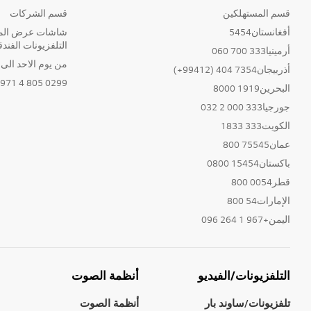
قسم المستهلكين
قسم الشركات
أفغانستان5454
شاشات عرض المع
التلفزيونات الفندق
أرمينيا333 700 060
من يوم الاحد الى الخ
أذربيجان7354 404 (99412+)
0299 805 4 971+
البحرين1919 8000
جورجيا333 000 2 032
الكويت333 1833
عمان75545 800
باكستان15454 0800
قطر0054 800
الإمارات54 800
اليمن+967 1 264 096
التلفزيونات/الفيديو
أنظمة الصوت
تلفزيونات/ساوند بار
أنظمة الصوت