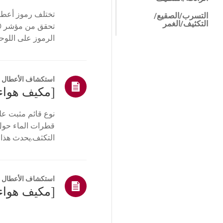
تختلف رموز أعطال
التسرب/الصقيع/
التكثيف/الغمر
الرموز على اللوحة أو مؤشر LED.انظر إلى الأمثلة وا
الضوضاء/الاهتزاز
البنية/المظهر/الأجسام
الغريبة
استكشاف الأعطال و
جهاز التحكم عن بعد/
الأزرار
الوظيفة/الإجراء
قطرات الماء حول ف
التركيب/الهدم
التكثف.يحدث هذا ع
ميزات ThinQ / الذكية
فيالغرفة...
أخرى
استكشاف الأعطال و