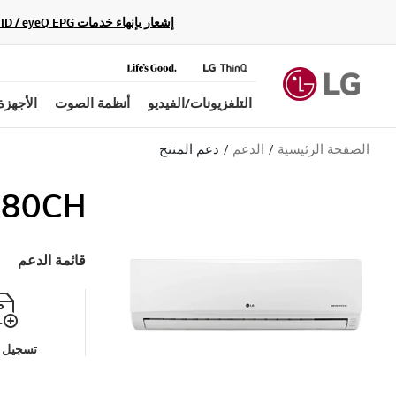
إشعار بإنهاء خدمات Gracenote Music ID / Video ID / eyeQ EPG لأجهزة مشغّل Blu-ray وأنظمة المسرح المنزلي Blu-ray، حيث لن تكون متاحة بعد الآن.
التلفزيونات/الفيديو
أنظمة الصوت
الأجهزة
الصفحة الرئيسية
الدعم
دعم المنتج
380CH
قائمة الدعم
تسجيل م