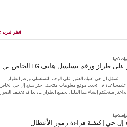
انظر المزيد
انظر المزيد
إصلاحها
على طراز ورقم تسلسل هاتف LG الخاص بي
----تُسهّل إل جي عليك العثور على الرقم التسلسلي ورقم الطراز
علىمساعدة في تحديد موقع معلومات منتجك، اختر منتج إل جي الخاص
ه.اختر منتجكتم إنشاء هذا الدليل لجميع الطرازات، لذا قد تختلف الصور
إصلاحها
إل جي] كيفية قراءة رموز الأعطال