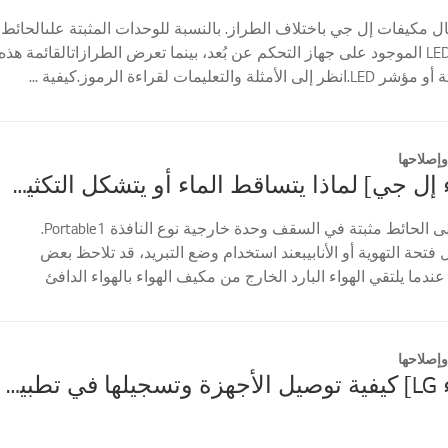
 مكيفات إل جي باختلاف الطراز. بالنسبة للوحدات المثبتة علىالحائط،
تحقق من مؤشر LED الموجود على جهاز التحكم عن بُعد، بينما تعرض الطرازاتالقائمة هذه
لتعليمات لقراءة الرموز.كيفية ...
إصلاحها
[مكيف هواء إل جي] لماذا يتساقط الماء أو يتشكل التكثيف على مكيف الهواء؟
نوع قائم مثبت على الحائط مثبتة في السقف وحدة خارجية نوع النافذة Portable1.
تحة التهوية أو الأنابيبعند استخدام وضع التبريد، قد تلاحظ بعض
ندما يلتقي الهواء البارد الخارج من مكيف الهواء بالهواء الدافئ
إصلاحها
[مكيف هواء LG] كيفية توصيل الأجهزة وتسجيلها في تطبيق LG ThinQ