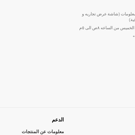
لومات (شاشة عرض تجاريه و
ية)
ميس من الساعه ٨ص الى ٥م
الدعم
معلومات عن المنتجات