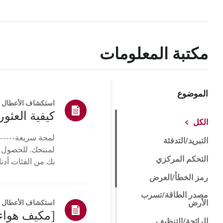
مكتبة المعلومات
الموضوع
استكشاف الأعطال و
كيفية العثور 
الكل
لمحة سريعة------
التبريد/التدفئة
لمنتجك. للحصول 
التحكم المركزي
بك من الفئات أدنا
أو ا...
رمز الخطأ/العرض
مصدر الطاقة/تسرب
الأرض
استكشاف الأعطال و
[مكيف هواء 
الرائحة/التنظيف