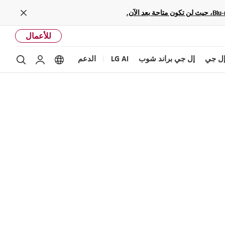
Close
للأعمال
ل جي
إل جي براند شوب
LG AI
الدعم
بحث
Language options
حساب إل ج