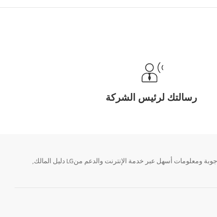
رسالتك لرئيس الشركة
تحتاج معلومة؟ او لديك سؤال ؟ يمكننا المساعدة. سواء كنت فى حاجة الى حجز منتجك او التواصل مع احد ممثلى دعم LG أو الحصول على خدمة صيانة. إيجاد أجوبة ومعلومات أسهل عبر خدمة الإنترنت والدعم منLG دليل المالك,