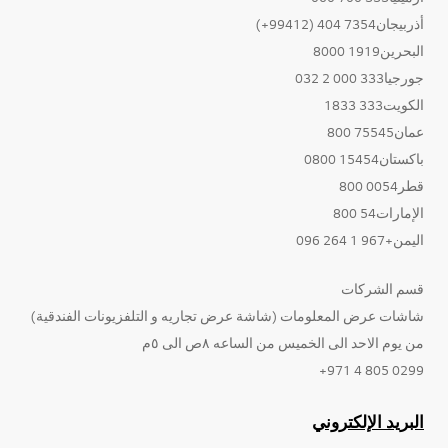
أذربيجان7354 404 (99412+)
البحرين1919 8000
جورجيا333 000 2 032
الكويت333 1833
عمان75545 800
باكستان15454 0800
قطر0054 800
الإمارات54 800
اليمن+967 1 264 096
قسم الشركات
شاشات عرض المعلومات (شاشة عرض تجاريه و التلفزيونات الفندقية)
من يوم الاحد الى الخميس من الساعه ٨ص الى ٥م
0299 805 4 971+
البريد الإلكتروني