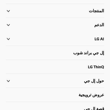
المنتجات
الدعم
LG AI
إل جي براند شوب
LG ThinQ
حول إل جي
عروض ترويجية
قصة إل جي