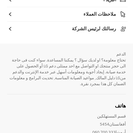
ملاحظات العملاء
رسالتك لرئيس الشركة
الدعم
تحتاج معلومة؟ او لديك سؤال ؟ يمكننا المساعدة. سواء كنت فى حاجة
الى حجز منتجك او التواصل مع احد ممثلى دعم LG أو الحصول على
خدمة صيانة. إيجاد أجوبة ومعلومات أسهل عبر خدمة الإنترنت والدعم
منLG دليل المالك, مواعيد الصيانة المناسبة, تحديث البرامج و معلومات
الضمان كل هذا بمجرد نقرة.
هاتف
قسم المستهلكين
أفغانستان5454
أرمينيا333 700 060