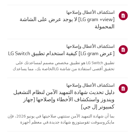
موقع معلومات منتجك، اختر منتج إل جي الخاص بك من الفئات
أدناه.اختر منتجكتم إنشاء هذا الدليل لجميع الطرازات، لذا قد
استكشاف الأعطال وإصلاحها
تختلف الصور أو ا...
[LG gram +view] لا يوجد عرض على الشاشة
المحمولة
استكشاف الأعطال وإصلاحها
[عرض LG gram] كيفية استخدام تطبيق LG Switch
تطبيق LG Switch هو تطبيق مخصص مصمم لمساعدتك على
تحقيق أقصى استفادة من شاشة LGالخاصة بك، مما يساعدك
على البقاء منتجًا والاسترخاء.باستخدام [وضع العمل]، يمكنك
بسهولة تقسيم شاشتك واستخدام اختصارات مكالماتالفيديو. يتيح
استكشاف الأعطال وإصلاحها
لك [وضع الحياة] تعيين خلفي...
دليل تحديث شهادة التمهيد الآمن لنظام التشغيل
ويندوز واستكشاف الأخطاء وإصلاحها [جهاز
كمبيوتر إل جي]
بما أن شهادة التمهيد الآمن ستنتهي صلاحيتها في يونيو 2026، فإن
مايكروسوفت تقومبتوزيع شهادة جديدة.في معظم أجهزة
الكمبيوتر من إل جي، يتم تحديث شهادة التمهيد الآمن تلقائيًا
عبرتحديثات ويندوز، لذلك لا يلزم اتخاذ أي إجراء إضافي.ومع