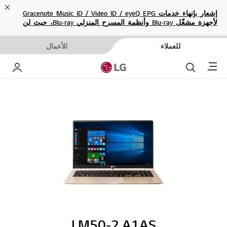
ose
إشعار بإنهاء خدمات Gracenote Music ID / Video ID / eyeQ EPG
لأجهزة مشغّل Blu-ray وأنظمة المسرح المنزلي Blu-ray، حيث لن
تكون متاحة بعد الآن.
للعملاء
للأعمال
Menu
بحث
حساب إ
LM50-2.A1AS