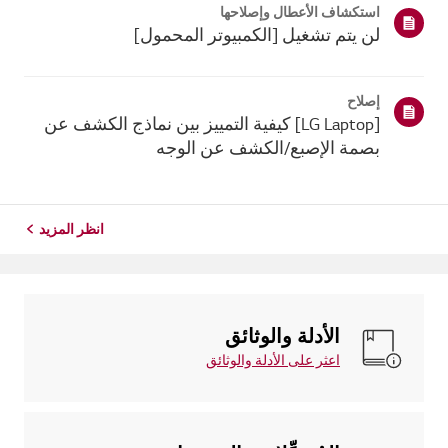
استكشاف الأعطال وإصلاحها
ذلك، إذا فشل ج...
لن يتم تشغيل [الكمبيوتر المحمول]
إصلاح
[LG Laptop] كيفية التمييز بين نماذج الكشف عن
بصمة الإصبع/الكشف عن الوجه
انظر المزيد
الأدلة والوثائق
اعثر على الأدلة والوثائق