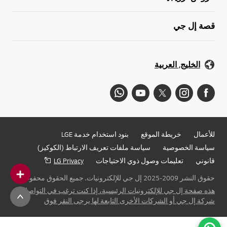
قصة إل جي
الخليج, العربية
للأعمال
خريطة الموقع
بنود استخدام خدمة LGE
سياسة الخصوصية
سياسة ملفات تعريف الارتباط (الكوكيز)
قانوني
تعليمات وصول ذوي الاحتياجات
LG Privacy
حقوق النشر 2009-2025 إل جي للإلكترونيات. جميع الحقوق محفوظة
هذه صفحة إل جي للإلكترونيات الرئيسية، إذا كنت ترغب في التواصل مع
شركة إل جي أو الشركات الأخرى التابعة لها يرجى النقر فوق