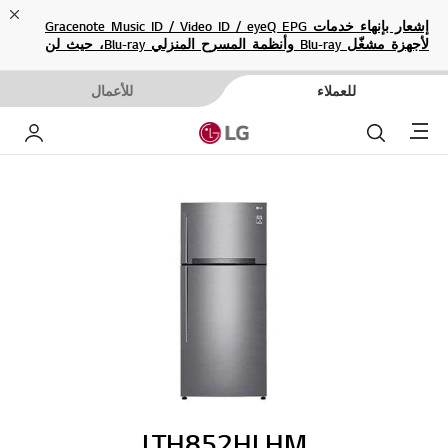
ose
إشعار بإنهاء خدمات Gracenote Music ID / Video ID / eyeQ EPG
لأجهزة مشغّل Blu-ray وأنظمة المسرح المنزلي Blu-ray، حيث لن
تكون متاحة بعد الآن.
للعملاء
للأعمال
Menu
بحث
حساب إ
LTH852HLHM