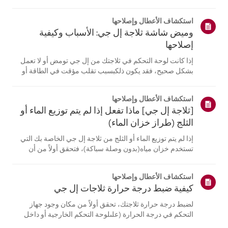
موقع معلومات منتجك، اختر منتج إل جي الخاص بك من الفئات
أدناه.اختر منتجكتم إنشاء هذا الدليل لجميع الطرازات، لذا قد
استكشاف الأعطال وإصلاحها
تختلف الصور أو ا...
وميض شاشة ثلاجة إل جي: الأسباب وكيفية
إصلاحها
إذا كانت لوحة التحكم في ثلاجتك من إل جي تومض أو لا تعمل
بشكل صحيح، فقد يكون ذلكبسبب تقلب مؤقت في الطاقة أو
مشكلة في الأجهزة.افصل الثلاجة عن الكهرباء، وانتظر 5 دقائق،
ثم أعد توصيلها لإعادة ضبط النظام. إذااستمرت المشكلة، يُرجى
استكشاف الأعطال وإصلاحها
الاتصال بدعم عم...
[ثلاجة إل جي] ماذا تفعل إذا لم يتم توزيع الماء أو
الثلج (طراز خزان الماء)
إذا لم يتم توزيع الماء أو الثلج من ثلاجة إل جي الخاصة بك التي
تستخدم خزان مياه(بدون وصلة سباكة)، فتحقق أولاً من أن
خزان المياه ممتلئ بشكل صحيح.تحقق أيضًا مما إذا كانت درجة
حرارة الثلاجة منخفضة جدًا، مما يتسبب في تجمد الماءفي
استكشاف الأعطال وإصلاحها
الخزان، أو ما إ...
كيفية ضبط درجة حرارة ثلاجات إل جي
لضبط درجة حرارة ثلاجتك، تحقق أولاً من مكان وجود جهاز
التحكم في درجة الحرارة (علىلوحة التحكم الخارجية أو داخل
الجهاز).بالنسبة للطرازات المزودة بلوحة تحكم خارجية، اضغط