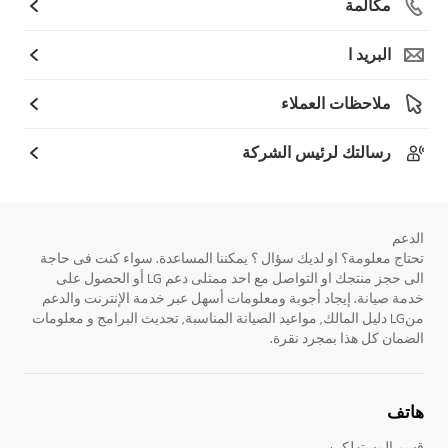
مكالمة
البريد ا
ملاحظات العملاء
رسالتك لرئيس الشركة
الدعم
تحتاج معلومة؟ او لديك سؤال ؟ يمكننا المساعدة. سواء كنت فى حاجة
الى حجز منتجك او التواصل مع احد ممثلى دعم LG أو الحصول على
خدمة صيانة. إيجاد أجوبة ومعلومات أسهل عبر خدمة الإنترنت والدعم
منLG دليل المالك, مواعيد الصيانة المناسبة, تحديث البرامج و معلومات
الضمان كل هذا بمجرد نقرة.
هاتف
قسم المستهلكين