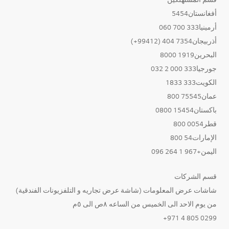
أفغانستان5454
أرمينيا333 700 060
أذربيجان7354 404 (99412+)
البحرين1919 8000
جورجيا333 000 2 032
الكويت333 1833
عمان75545 800
باكستان15454 0800
قطر0054 800
الإمارات54 800
اليمن+967 1 264 096
قسم الشركات
شاشات عرض المعلومات (شاشة عرض تجاريه و التلفزيونات الفندقية)
من يوم الاحد الى الخميس من الساعه ٨ص الى ٥م
0299 805 4 971+