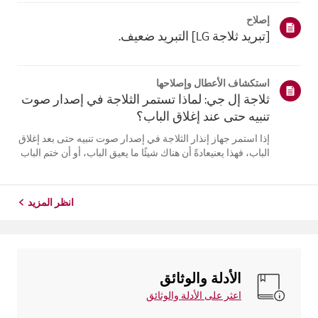
مع الاستمرار على زر [قفل/فتح]لمدة 3 ثوانٍ لفتحه، ثم اضبط
إصلاح
درجة الحرارة.بالن...
[تبريد ثلاجة LG] التبريد ضعيف.
استكشاف الأعطال وإصلاحها
ثلاجة إل جي: لماذا تستمر الثلاجة في إصدار صوت
تنبيه حتى عند إغلاق الباب؟
إذا استمر جهاز إنذار الثلاجة في إصدار صوت تنبيه حتى بعد إغلاق
الباب، فهذا يعنيعادةً أن هناك شيئًا ما يعيق الباب، أو أن ختم الباب
مفكوك، أو أن هناك مشكلة فيمستشعر الباب.أولاً، تحقق مما إذا
كانت أي مواد غذائية أو أرفف تمنع الباب من الإغلاق، و...
انظر المزيد
الأدلة والوثائق
اعثر على الأدلة والوثائق