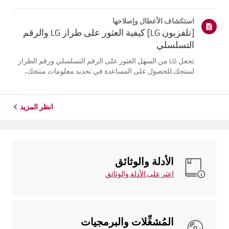
موقع معلومات منتجك، اختر منتج إل جي الخاص بك من الفئات
أدناه.اختر منتجكتم إنشاء هذا الدليل لجميع الطرازات، لذا قد
استكشاف الأعطال وإصلاحها
تختلف الصور أو ا...
[تلفزيون LG] كيفية العثور على طراز LG والرقم
التسلسلي
تجعل LG من السهل العثور على الرقم التسلسلي ورقم الطراز
لمنتجك.للحصول على المساعدة في تحديد معلومات منتجك،
اختر منتج LG الخاص بك من الفئاتأدناه.تلفزيونيمكن العثور على
الطراز و/أو الرقم التسلسلي في الموقع التالي: * على الجزء
الخلفي من الوحدة ...
انظر المزيد
الأدلة والوثائق
اعثر على الأدلة والوثائق
المُشغِّلات والبرمجيات