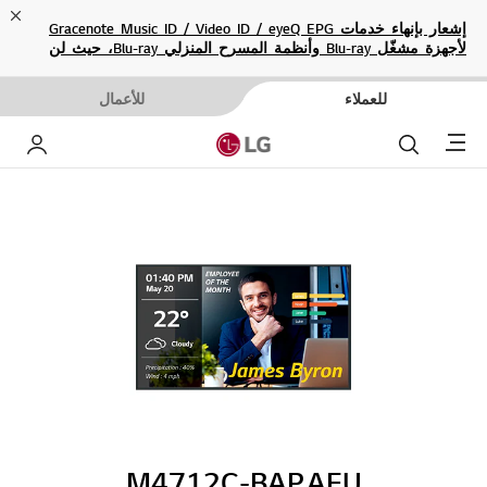
ose
إشعار بإنهاء خدمات Gracenote Music ID / Video ID / eyeQ EPG
لأجهزة مشغّل Blu-ray وأنظمة المسرح المنزلي Blu-ray، حيث لن
تكون متاحة بعد الآن.
للعملاء
للأعمال
Menu
بحث
حساب إ
M4712C-BAP.AEU