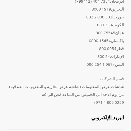
أذربيجان7354 404 (99412+)
البحرين1919 8000
جورجيا333 000 2 032
الكويت333 1833
عمان75545 800
باكستان15454 0800
قطر0054 800
الإمارات54 800
اليمن+967 1 264 096
قسم الشركات
شاشات عرض المعلومات (شاشة عرض تجاريه و التلفزيونات الفندقية)
من يوم الاحد الى الخميس من الساعه ٨ص الى ٥م
0299 805 4 971+
البريد الإلكتروني