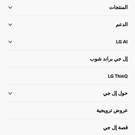
المنتجات
الدعم
LG AI
إل جي براند شوب
LG ThinQ
حول إل جي
عروض ترويجية
قصة إل جي