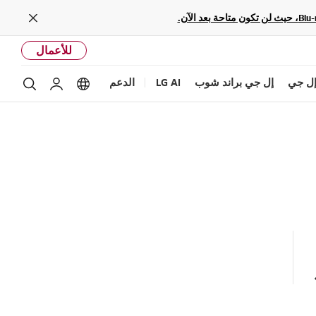
Close
للأعمال
ل جي
إل جي براند شوب
LG AI
الدعم
بحث
Language options
حساب إل ج