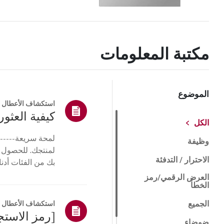
مكتبة المعلومات
الموضوع
استكشاف الأعطال و
كيفية العثور 
الكل
لمحة سريعة------
وظيفة
لمنتجك. للحصول 
الاحترار / التدفئة
بك من الفئات أدنا
أو ا...
العرض الرقمي/رمز
الخطأ
الجميع
استكشاف الأعطال و
ضوضاء