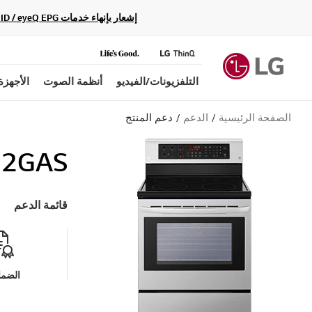
إشعار بإنهاء خدمات Gracenote Music ID / Video ID / eyeQ EPG لأجهزة مشغّل Blu-ray وأنظمة المسرح المنزلي Blu-ray، حيث لن تكون متاحة بعد الآن.
التلفزيونات/الفيديو
أنظمة الصوت
الأجهزة
الصفحة الرئيسية
الدعم
دعم المنتج
2GAS
قائمة الدعم
الضما