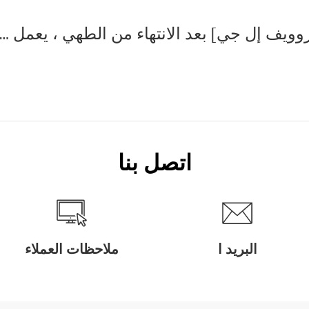
[فرن الميكروويف إل جي] بعد الانتهاء من الطهي ، يعمل المنتج بشكل مستمر. فاز المنتج' t stop عند الضغط على الزر إلغاء (
اتصل بنا
البريد ا
ملاحظات العملاء