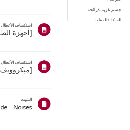
جسم غريب/رائحة
الهيكل/المظهر
استكشاف الأعطال و
التثبيت/الاتصال
ميزات ThinQ / الذكية
أخرى
استكشاف الأعطال و
[ميكروويف إ
التثبيت
de - Noises