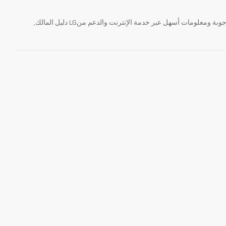
تحتاج معلومة؟ او لديك سؤال ؟ يمكننا المساعدة. سواء كنت فى حاجة الى حجز منتجك او التواصل مع احد ممثلى دعم LG أو الحصول على خدمة صيانة. إيجاد أجوبة ومعلومات أسهل عبر خدمة الإنترنت والدعم منLG دليل المالك,