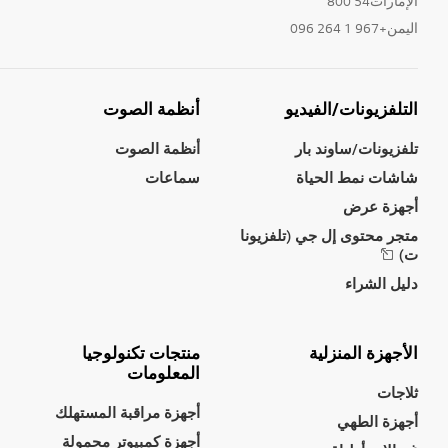
الإمارات54 800
اليمن+967 1 264 096
التلفزيونات/الفيديو
أنظمة الصوت
تلفزيونات/ساوند بار
أنظمة الصوت
شاشات نمط الحياة
سماعات
أجهزة عرض
متجر محتوى إل جي (تلفزيونا
ت)
دليل الشراء
الأجهزة المنزلية
منتجات تكنولوجيا
المعلومات
ثلاجات
أجهزة مراقبة المستهلك
أجهزة الطهي
أجهزة كمبيوتر محمولة