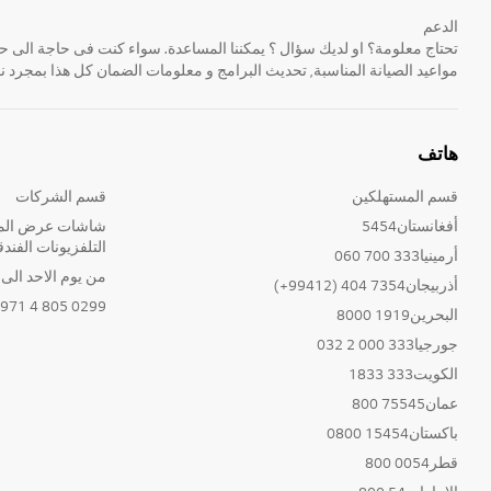
الدعم
مواعيد الصيانة المناسبة, تحديث البرامج و معلومات الضمان كل هذا بمجرد ن
هاتف
قسم المستهلكين
قسم الشركات
أفغانستان5454
شاشات عرض المع
التلفزيونات الفندق
أرمينيا333 700 060
من يوم الاحد الى الخ
أذربيجان7354 404 (99412+)
0299 805 4 971+
البحرين1919 8000
جورجيا333 000 2 032
الكويت333 1833
عمان75545 800
باكستان15454 0800
قطر0054 800