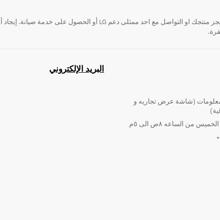
قرة.
البريد الإلكتروني
لومات (شاشة عرض تجاريه و
ية)
ميس من الساعه ٨ص الى ٥م