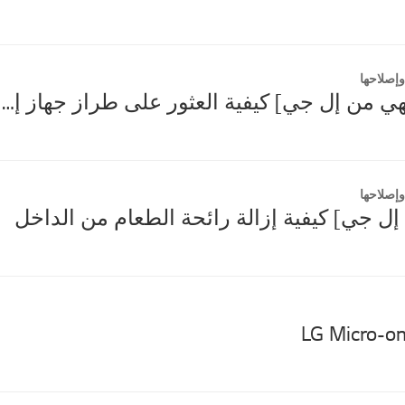
إصلاحها
[أجهزة الطهي من إل جي] كيفية العثور على طراز جهاز إل جي والرقم التسلسلي
إصلاحها
ل جي] كيفية إزالة رائحة الطعام من الداخل
LG Micro-on