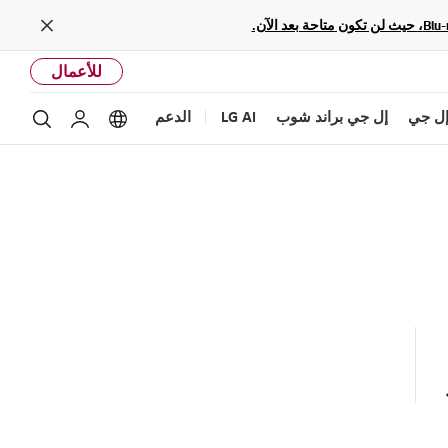
Close
للأعمال
ل جي
إل جي براند شوب
LG AI
الدعم
بحث
Language options
حساب إل ج