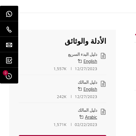
الأدلة والوثائق
دليل البدء السريع
English
1,557K
12/27/2023
0
دليل المالك
English
242K
12/27/2023
دليل المالك
Arabic
1,571K
02/22/2023