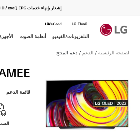
إشعار بإنهاء خدمات Gracenote Music ID / Video ID / eyeQ EPG لأجهزة مشغّل Blu-ray وأنظمة المسرح المنزلي Blu-ray، حيث لن تكون متاحة بعد الآن.
التلفزيونات/الفيديو
أنظمة الصوت
الأجهزة
الصفحة الرئيسية
الدعم
دعم المنتج
.AMEE
قائمة الدعم
الضما