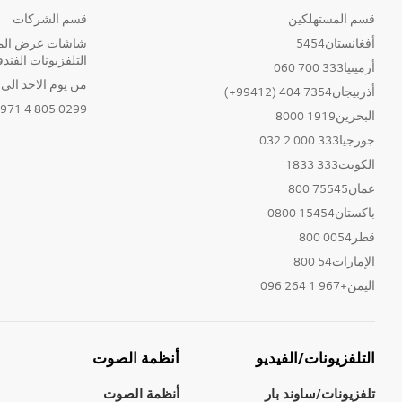
قسم المستهلكين
قسم الشركات
أفغانستان5454
شاشات عرض المع
التلفزيونات الفندق
أرمينيا333 700 060
من يوم الاحد الى الخ
أذربيجان7354 404 (99412+)
0299 805 4 971+
البحرين1919 8000
جورجيا333 000 2 032
الكويت333 1833
عمان75545 800
باكستان15454 0800
قطر0054 800
الإمارات54 800
اليمن+967 1 264 096
التلفزيونات/الفيديو
أنظمة الصوت
تلفزيونات/ساوند بار
أنظمة الصوت