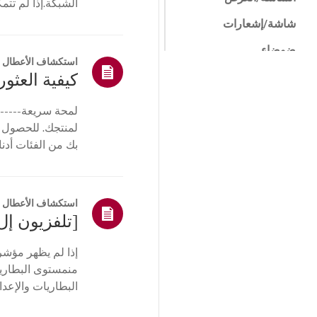
الشبكة.إذا لم تت
جها...
شاشة/إشعارات
ضوضاء
استكشاف الأعطال و
الحرارة/الرائحة
كيفية العثور 
مستحضرات التجميل /
لمحة سريعة------
المادية
لمنتجك. للحصول 
التحكم عن بعد /
بك من الفئات أدنا
الأزرار
أو ا...
القائمة/الإعدادات
التثبيت/التوصيل
استكشاف الأعطال و
اتصالات/التثبيت
الصفحة
إذا لم يظهر مؤشر
الرئيسية/ThinQ/
منمستوى البطارية،
الشبكة/التطبيقات
البطاريات والإعد
أخرى
التلفزيون. أعد تسج