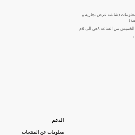
لومات (شاشة عرض تجاريه و
ية)
ميس من الساعه ٨ص الى ٥م
الدعم
معلومات عن المنتجات