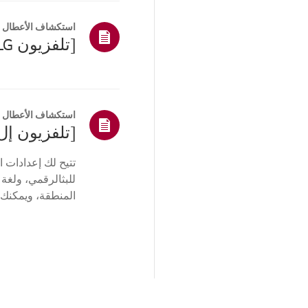
استكشاف الأعطال و
استكشاف الأعطال و
تتيح لك إعدادات 
للبثالرقمي، ولغة
المنطقة، ويمكنك 
نظام التشغيل web...