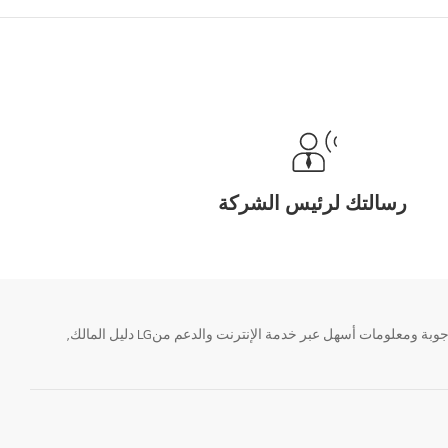
رسالتك لرئيس الشركة
تحتاج معلومة؟ او لديك سؤال ؟ يمكننا المساعدة. سواء كنت فى حاجة الى حجز منتجك او التواصل مع احد ممثلى دعم LG أو الحصول على خدمة صيانة. إيجاد أجوبة ومعلومات أسهل عبر خدمة الإنترنت والدعم منLG دليل المالك,