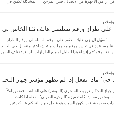
مكن أي من الأجهزة من الاتصال، فمن المرجح أن المشكلة تكمن في
إصلاحها
على طراز ورقم تسلسل هاتف LG الخاص بي
----تُسهّل إل جي عليك العثور على الرقم التسلسلي ورقم الطراز
علىمساعدة في تحديد موقع معلومات منتجك، اختر منتج إل جي الخاص
ه.اختر منتجكتم إنشاء هذا الدليل لجميع الطرازات، لذا قد تختلف الصور
إصلاحها
[تلفزيون إل جي] ماذا تفعل إذا لم يظهر مؤشر جهاز التحكم عن بعد السحري؟
 جهاز التحكم عن بعد السحري (المؤشر) على الشاشة، فتحقق أولاً
 وتحقق مما إذا كانت ميزة [التوجيه الصوتي] مفعلة.إذا كانت
ادات صحيحة، فقد يكون السبب هو فصل جهاز التحكم عن بُعدعن
...