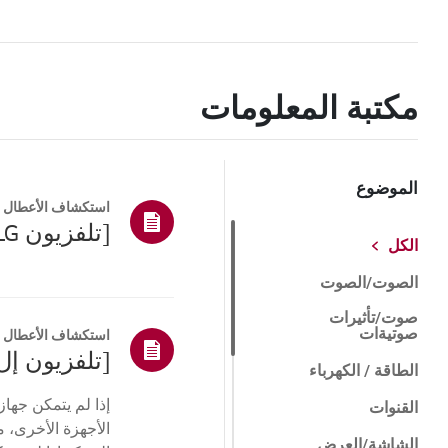
مكتبة المعلومات
الموضوع
استكشاف الأعطال و
[تلفزيون LG] كيفية إعادة ضبط التلفزيون الخاص بك
الكل
الصوت/الصوت
صوت/تأثيرات
صوتيةات
استكشاف الأعطال و
[تلفزيون إل
الطاقة / الكهرباء
القنوات
الأجهزة الأخرى، م
الشاشة/العرض