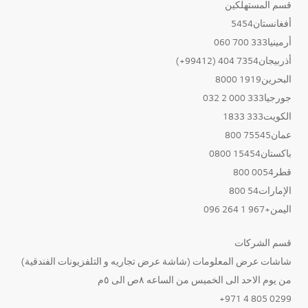
قسم المستهلكين
أفغانستان5454
أرمينيا333 700 060
أذربيجان7354 404 (99412+)
البحرين1919 8000
جورجيا333 000 2 032
الكويت333 1833
عمان75545 800
باكستان15454 0800
قطر0054 800
الإمارات54 800
اليمن+967 1 264 096
قسم الشركات
شاشات عرض المعلومات (شاشة عرض تجاريه و التلفزيونات الفندقية)
من يوم الاحد الى الخميس من الساعه ٨ص الى ٥م
0299 805 4 971+