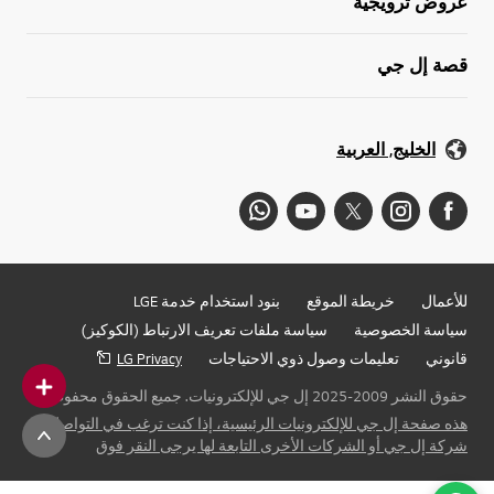
عروض ترويجية
قصة إل جي
الخليج, العربية
للأعمال
خريطة الموقع
بنود استخدام خدمة LGE
سياسة الخصوصية
سياسة ملفات تعريف الارتباط (الكوكيز)
قانوني
تعليمات وصول ذوي الاحتياجات
LG Privacy
حقوق النشر 2009-2025 إل جي للإلكترونيات. جميع الحقوق محفوظة
هذه صفحة إل جي للإلكترونيات الرئيسية، إذا كنت ترغب في التواصل مع
شركة إل جي أو الشركات الأخرى التابعة لها يرجى النقر فوق