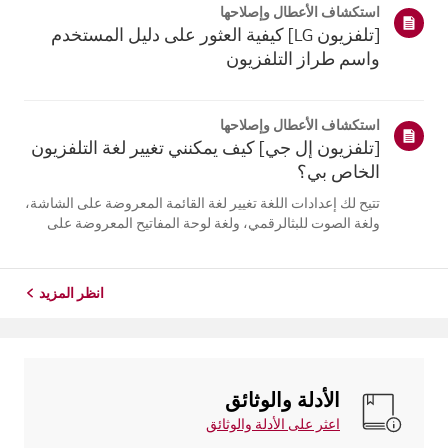
استكشاف الأعطال وإصلاحها
التلفزيون. أعد تسج...
[تلفزيون LG] كيفية العثور على دليل المستخدم
واسم طراز التلفزيون
استكشاف الأعطال وإصلاحها
[تلفزيون إل جي] كيف يمكنني تغيير لغة التلفزيون
الخاص بي؟
تتيح لك إعدادات اللغة تغيير لغة القائمة المعروضة على الشاشة،
ولغة الصوت للبثالرقمي، ولغة لوحة المفاتيح المعروضة على
الشاشة.تختلف اللغات المتاحة حسب المنطقة، ويمكنك اختيار
اللغات المدرجة فقط.قد يختلف مسار الإعدادات حسب إصدار
نظام التشغيل web...
انظر المزيد
الأدلة والوثائق
اعثر على الأدلة والوثائق