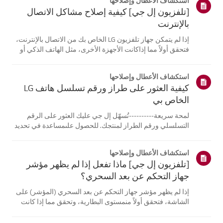
استكشاف الأعطال وإصلاحها
[تلفزيون إل جي] كيفية إصلاح مشاكل الاتصال
بالإنترنت
إذا لم يتمكن جهاز تلفزيون LG الخاص بك من الاتصال بالإنترنت،
فتحقق أولاً مما إذاكانت الأجهزة الأخرى، مثل الهاتف الذكي أو
الكمبيوتر المحمول، قادرة على الاتصالبنفس الشبكة.إذا لم
تتمكن أي من الأجهزة من الاتصال، فمن المرجح أن المشكلة
استكشاف الأعطال وإصلاحها
تكمن في جها...
كيفية العثور على طراز ورقم تسلسل هاتف LG
الخاص بي
لمحة سريعة----------تُسهّل إل جي عليك العثور على الرقم
التسلسلي ورقم الطراز لمنتجك. للحصول علىمساعدة في تحديد
موقع معلومات منتجك، اختر منتج إل جي الخاص بك من الفئات
أدناه.اختر منتجكتم إنشاء هذا الدليل لجميع الطرازات، لذا قد
استكشاف الأعطال وإصلاحها
تختلف الصور أو ا...
[تلفزيون إل جي] ماذا تفعل إذا لم يظهر مؤشر
جهاز التحكم عن بعد السحري؟
إذا لم يظهر مؤشر جهاز التحكم عن بعد السحري (المؤشر) على
الشاشة، فتحقق أولاً منمستوى البطارية، وتحقق مما إذا كانت
ميزة [التوجيه الصوتي] مفعلة.إذا كانت البطاريات والإعدادات
صحيحة، فقد يكون السبب هو فصل جهاز التحكم عن بُعدعن