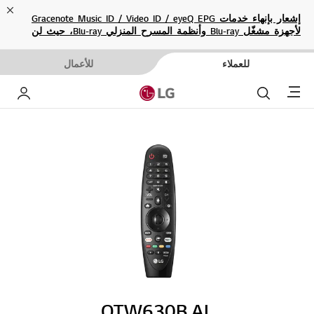
ose
إشعار بإنهاء خدمات Gracenote Music ID / Video ID / eyeQ EPG
لأجهزة مشغّل Blu-ray وأنظمة المسرح المنزلي Blu-ray، حيث لن
تكون متاحة بعد الآن.
للعملاء
للأعمال
Menu
بحث
حساب إ
OTW630B.AL