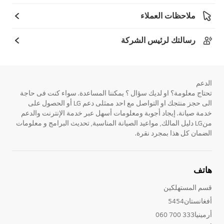
ملاحظات العملاء
رسالتك لرئيس الشركة
الدعم
تحتاج معلومة؟ او لديك سؤال ؟ يمكننا المساعدة. سواء كنت فى حاجة
الى حجز منتجك او التواصل مع احد ممثلى دعم LG أو الحصول على
خدمة صيانة. إيجاد أجوبة ومعلومات أسهل عبر خدمة الإنترنت والدعم
منLG دليل المالك, مواعيد الصيانة المناسبة, تحديث البرامج و معلومات
الضمان كل هذا بمجرد نقرة.
هاتف
قسم المستهلكين
أفغانستان5454
أرمينيا333 700 060