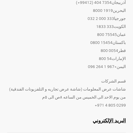
أذربيجان7354 404 (99412+)
البحرين1919 8000
جورجيا333 000 2 032
الكويت333 1833
عمان75545 800
باكستان15454 0800
قطر0054 800
الإمارات54 800
اليمن+967 1 264 096
قسم الشركات
شاشات عرض المعلومات (شاشة عرض تجاريه و التلفزيونات الفندقية)
من يوم الاحد الى الخميس من الساعه ٨ص الى ٥م
0299 805 4 971+
البريد الإلكتروني