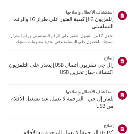
موقع معلومات منتجك، اختر منتج إل جي الخاص بك من الفئات
أدناه.اختر منتجكتم إنشاء هذا الدليل لجميع الطرازات، لذا قد
استكشاف الأعطال وإصلاحها
تختلف الصور أو ا...
[تلفزيون LG] كيفية العثور على طراز LG والرقم
التسلسلي
تجعل LG من السهل العثور على الرقم التسلسلي ورقم الطراز
لمنتجك.للحصول على المساعدة في تحديد معلومات منتجك،
اختر منتج LG الخاص بك من الفئاتأدناه.تلفزيونيمكن العثور على
الطراز و/أو الرقم التسلسلي في الموقع التالي: * على الجزء
إصلاح
الخلفي من الوحدة ...
[إل جي تلفزيون اتصال USB] يتعذر على التلفزيون
اكتشاف جهاز تخزين USB
استكشاف الأعطال وإصلاحها
تلفاز إل جي - الترجمة لا تعمل عند تشغيل الأفلام
من USB
إصلاح
[LG TV الترجمة] لا تعمل الترجمة مع الأفلام