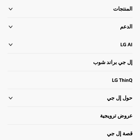
المنتجات
الدعم
LG AI
إل جي براند شوب
LG ThinQ
حول إل جي
عروض ترويجية
قصة إل جي