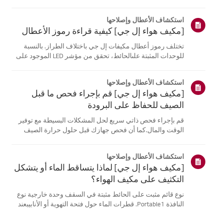
موقع معلومات منتجك، اختر منتج إل جي الخاص بك من الفئات
أدناه.اختر منتجكتم إنشاء هذا الدليل لجميع الطرازات، لذا قد
استكشاف الأعطال وإصلاحها
تختلف الصور أو ا...
[مكيف هواء إل جي] كيفية قراءة رموز الأعطال
تختلف رموز أعطال مكيفات إل جي باختلاف الطراز. بالنسبة
للوحدات المثبتة علىالحائط، تحقق من مؤشر LED الموجود على
جهاز التحكم عن بُعد، بينما تعرض الطرازاتالقائمة هذه الرموز
على اللوحة أو مؤشر LED.انظر إلى الأمثلة والتعليمات لقراءة
استكشاف الأعطال وإصلاحها
الرموز.كيفية ...
[مكيف هواء إل جي] قم بإجراء فحص ما قبل
الصيف للحفاظ على البرودة
قم بإجراء فحص ذاتي سريع لحل المشكلات البسيطة مع توفير
الوقت والمال.كما أن فحص جهازك قبل حلول حرارة الصيف
يمكن أن يساعد في منع الأعطال الكبيرة.1. تحقق من مصدر
الطاقة وجهاز التحكم عن بعدفحص مصدر الطاقة * - تحقق من
استكشاف الأعطال وإصلاحها
توصيلات المقابس الكهربائية. ...
[مكيف هواء إل جي] لماذا يتساقط الماء أو يتشكل
التكثيف على مكيف الهواء؟
نوع قائم مثبت على الحائط مثبتة في السقف وحدة خارجية نوع
النافذة Portable1. قطرات الماء حول فتحة التهوية أو الأنابيبعند
استخدام وضع التبريد، قد تلاحظ بعض التكثف.يحدث هذا عندما