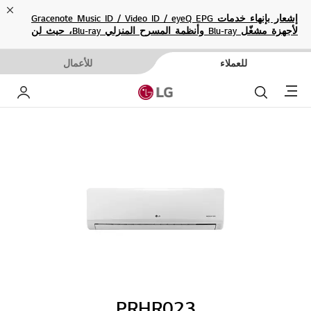
ose
إشعار بإنهاء خدمات Gracenote Music ID / Video ID / eyeQ EPG
لأجهزة مشغّل Blu-ray وأنظمة المسرح المنزلي Blu-ray، حيث لن
تكون متاحة بعد الآن.
للعملاء
للأعمال
Menu
بحث
حساب إ
PRHR023