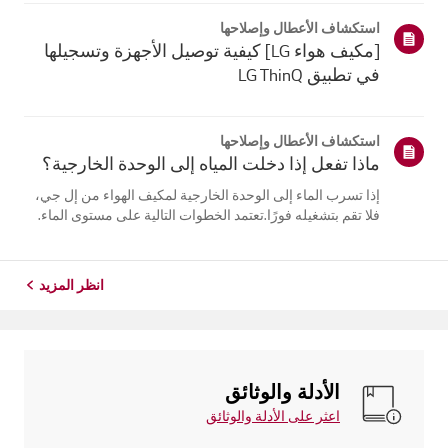
يلتقي الهواء البارد الخارج من مكيف الهواء بالهواء الدافئ
استكشاف الأعطال وإصلاحها
فيالغرفة...
[مكيف هواء LG] كيفية توصيل الأجهزة وتسجيلها
في تطبيق LG ThinQ
استكشاف الأعطال وإصلاحها
ماذا تفعل إذا دخلت المياه إلى الوحدة الخارجية؟
إذا تسرب الماء إلى الوحدة الخارجية لمكيف الهواء من إل جي،
فلا تقم بتشغيله فورًا.تعتمد الخطوات التالية على مستوى الماء.
إذا كان الماء أقل من مستوى وصلاتالأنابيب، اترك الوحدة تجف
طبيعيًا لمدة يومين إلى ثلاثة أيام قبل استخدامها. أماإذا وصل
الم...
انظر المزيد
الأدلة والوثائق
اعثر على الأدلة والوثائق