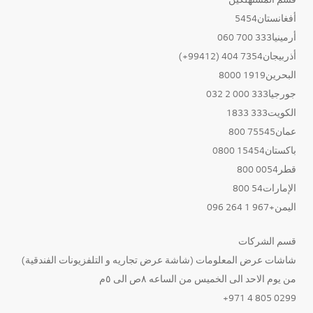
أفغانستان5454
أرمينيا333 700 060
أذربيجان7354 404 (99412+)
البحرين1919 8000
جورجيا333 000 2 032
الكويت333 1833
عمان75545 800
باكستان15454 0800
قطر0054 800
الإمارات54 800
اليمن+967 1 264 096
قسم الشركات
شاشات عرض المعلومات (شاشة عرض تجاريه و التلفزيونات الفندقية)
من يوم الاحد الى الخميس من الساعه ٨ص الى ٥م
0299 805 4 971+