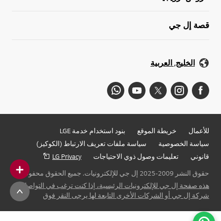
قصة إل جي
الخليج, العربية
للأعمال
خريطة الموقع
بنود استخدام خدمة LGE
سياسة الخصوصية
سياسة ملفات تعريف الارتباط (الكوكيز)
قانوني
تعليمات وصول ذوي الاحتياجات
LG Privacy
حقوق النشر 2009-2025 إل جي للإلكترونيات. جميع الحقوق محفوظة
هذه صفحة إل جي للإلكترونيات الرئيسية، إذا كنت ترغب في التواصل مع
شركة إل جي أو الشركات الأخرى التابعة لها يرجى النقر فوق