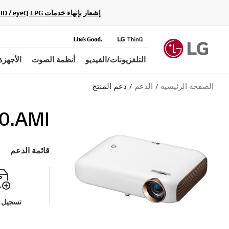
إشعار بإنهاء خدمات Gracenote Music ID / Video ID / eyeQ EPG لأجهزة مشغّل Blu-ray وأنظمة المسرح المنزلي Blu-ray، حيث لن تكون متاحة بعد الآن.
التلفزيونات/الفيديو
أنظمة الصوت
الأجهزة
الصفحة الرئيسية
الدعم
دعم المنتج
0.AMI
قائمة الدعم
تسجيل م