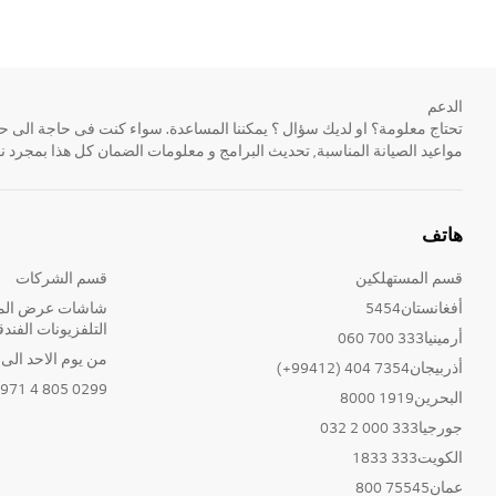
الدعم
مواعيد الصيانة المناسبة, تحديث البرامج و معلومات الضمان كل هذا بمجرد ن
هاتف
قسم المستهلكين
قسم الشركات
أفغانستان5454
شاشات عرض المع
التلفزيونات الفندق
أرمينيا333 700 060
من يوم الاحد الى الخ
أذربيجان7354 404 (99412+)
0299 805 4 971+
البحرين1919 8000
جورجيا333 000 2 032
الكويت333 1833
عمان75545 800