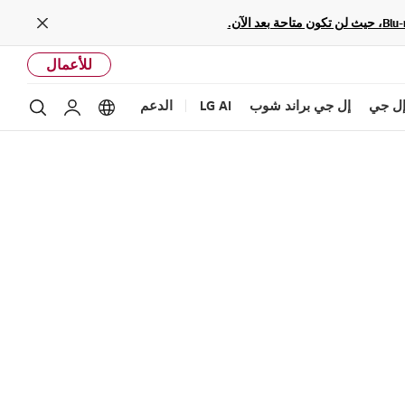
Close
للأعمال
ل جي
إل جي براند شوب
LG AI
الدعم
بحث
Language options
حساب إل ج