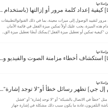
إصلاحها
[تلفزيون LG] كيفية إعداد كلمة مرور أو إزالتها (باستخدام
مرور لتقييد الوصول إلى ميزات معينة، بما في ذلك القنواتوالتطبيقات
م هذه الميزة، يجب عليك أولاً تمكين ميزة القفل في قائمة الأمان
 "كيفية تمكين أو تعطيل ميزة القفل").يمكنك أيضًا تعطيل ميزة الق...
إصلاحها
[تلفزيون LG] استكشاف أخطاء مزامنة الصوت والفيديو وإصل
إصلاحها
[جهاز عرض إل جي] تظهر رسائل خطأ أو"لا توجد إشارة"عند استخدام جهاز استقبال البث التلفزيوني
ثل "خطأ في الاتصال بالشبكة" أو "لا توجد إشارة" أو "فشل
شة التلفزيون،عادة ما يكون سبب ذلك مشكلة في إشارة جهاز