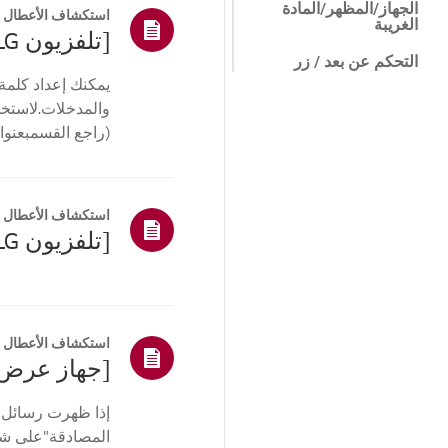
الجهاز/المظهر/المادة
استكشاف الأعطال و
الغريبة
التحكم عن بعد / زر
يمكنك إعداد كلمة 
القائمة/الإعدادات
والمدخلات.لاستخدا
(راجع القسمبعنوان
التثبيت/توصيل الجهاز
أخرى
استكشاف الأعطال و
استكشاف الأعطال و
إذا ظهرت رسائل م
المصادقة"على شا