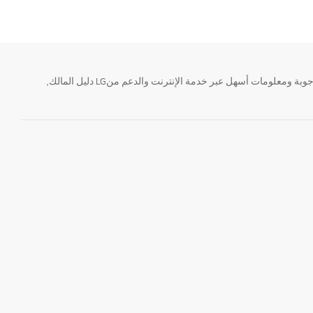
تحتاج معلومة؟ او لديك سؤال ؟ يمكننا المساعدة. سواء كنت فى حاجة الى حجز منتجك او التواصل مع احد ممثلى دعم LG أو الحصول على خدمة صيانة. إيجاد أجوبة ومعلومات أسهل عبر خدمة الإنترنت والدعم منLG دليل المالك,