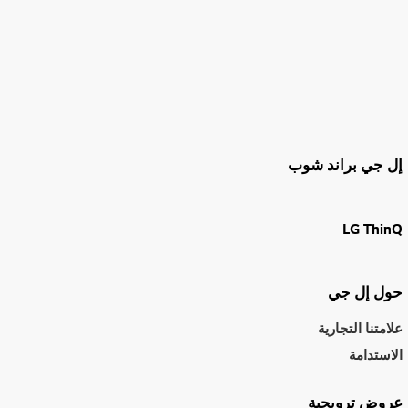
إل جي براند شوب
LG ThinQ
حول إل جي
علامتنا التجارية
الاستدامة
عروض ترويجية