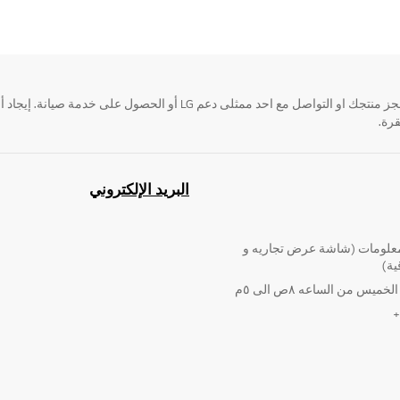
قرة.
البريد الإلكتروني
لومات (شاشة عرض تجاريه و
ية)
ميس من الساعه ٨ص الى ٥م