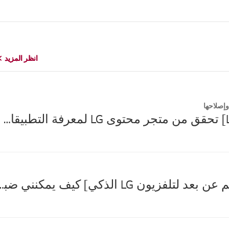
انظر المزيد
انظر المزيد
إصلاحها
[تلفزيون LG] تحقق من متجر محتوى LG لمعرفة التطبيقات المتوفرة للتلفزيون الذكي الخاص بك
[جهاز التحكم عن بعد لتلفزيون LG الذكي] كيف يمكنني ضبط جها