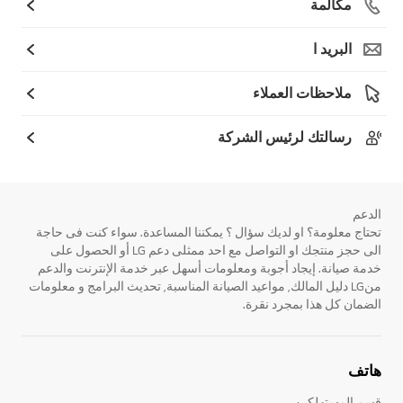
مكالمة
البريد ا
ملاحظات العملاء
رسالتك لرئيس الشركة
الدعم
تحتاج معلومة؟ او لديك سؤال ؟ يمكننا المساعدة. سواء كنت فى حاجة
الى حجز منتجك او التواصل مع احد ممثلى دعم LG أو الحصول على
خدمة صيانة. إيجاد أجوبة ومعلومات أسهل عبر خدمة الإنترنت والدعم
منLG دليل المالك, مواعيد الصيانة المناسبة, تحديث البرامج و معلومات
الضمان كل هذا بمجرد نقرة.
هاتف
قسم المستهلكين