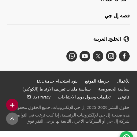
قصة إل جي
الخليج, العربية
للأعمال
خريطة الموقع
بنود استخدام خدمة LGE
سياسة الخصوصية
سياسة ملفات تعريف الارتباط (الكوكيز)
قانوني
تعليمات وصول ذوي الاحتياجات
LG Privacy
حقوق النشر 2009-2025 إل جي للإلكترونيات. جميع الحقوق محفوظة
هذه صفحة إل جي للإلكترونيات الرئيسية، إذا كنت ترغب في التواصل مع
شركة إل جي أو الشركات الأخرى التابعة لها يرجى النقر فوق