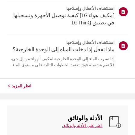
يلتقي الهواء البارد الخارج من مكيف الهواء بالهواء الدافئ
استكشاف الأعطال وإصلاحها
فيالغرفة...
[مكيف هواء LG] كيفية توصيل الأجهزة وتسجيلها
في تطبيق LG ThinQ
استكشاف الأعطال وإصلاحها
ماذا تفعل إذا دخلت المياه إلى الوحدة الخارجية؟
إذا تسرب الماء إلى الوحدة الخارجية لمكيف الهواء من إل جي،
فلا تقم بتشغيله فورًا.تعتمد الخطوات التالية على مستوى الماء.
إذا كان الماء أقل من مستوى وصلاتالأنابيب، اترك الوحدة تجف
طبيعيًا لمدة يومين إلى ثلاثة أيام قبل استخدامها. أماإذا وصل
الم...
انظر المزيد
الأدلة والوثائق
اعثر على الأدلة والوثائق