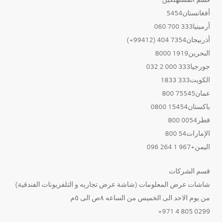
أفغانستان5454
أرمينيا333 700 060
أذربيجان7354 404 (99412+)
البحرين1919 8000
جورجيا333 000 2 032
الكويت333 1833
عمان75545 800
باكستان15454 0800
قطر0054 800
الإمارات54 800
اليمن+967 1 264 096
قسم الشركات
شاشات عرض المعلومات (شاشة عرض تجاريه و التلفزيونات الفندقية)
من يوم الاحد الى الخميس من الساعه ٨ص الى ٥م
0299 805 4 971+