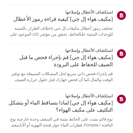
موقع معلومات منتجك، اختر منتج إل جي الخاص بك من الفئات
أدناه.اختر منتجكتم إنشاء هذا الدليل لجميع الطرازات، لذا قد
استكشاف الأعطال وإصلاحها
تختلف الصور أو ا...
[مكيف هواء إل جي] كيفية قراءة رموز الأعطال
تختلف رموز أعطال مكيفات إل جي باختلاف الطراز. بالنسبة
للوحدات المثبتة علىالحائط، تحقق من مؤشر LED الموجود على
جهاز التحكم عن بُعد، بينما تعرض الطرازاتالقائمة هذه الرموز
على اللوحة أو مؤشر LED.انظر إلى الأمثلة والتعليمات لقراءة
استكشاف الأعطال وإصلاحها
الرموز.كيفية ...
[مكيف هواء إل جي] قم بإجراء فحص ما قبل
الصيف للحفاظ على البرودة
قم بإجراء فحص ذاتي سريع لحل المشكلات البسيطة مع توفير
الوقت والمال.كما أن فحص جهازك قبل حلول حرارة الصيف
يمكن أن يساعد في منع الأعطال الكبيرة.1. تحقق من مصدر
الطاقة وجهاز التحكم عن بعدفحص مصدر الطاقة * - تحقق من
استكشاف الأعطال وإصلاحها
توصيلات المقابس الكهربائية. ...
[مكيف هواء إل جي] لماذا يتساقط الماء أو يتشكل
التكثيف على مكيف الهواء؟
نوع قائم مثبت على الحائط مثبتة في السقف وحدة خارجية نوع
النافذة Portable1. قطرات الماء حول فتحة التهوية أو الأنابيبعند
استخدام وضع التبريد، قد تلاحظ بعض التكثف.يحدث هذا عندما