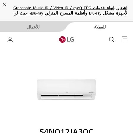
ose
إشعار بإنهاء خدمات Gracenote Music ID / Video ID / eyeQ EPG
لأجهزة مشغّل Blu-ray وأنظمة المسرح المنزلي Blu-ray، حيث لن
تكون متاحة بعد الآن.
للعملاء
للأعمال
Menu
بحث
حساب إ
S4NQ12JA3QC