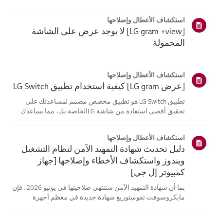
موقع معلومات منتجك، اختر منتج إل جي الخاص بك من الفئات
أدناه.اختر منتجكتم إنشاء هذا الدليل لجميع الطرازات، لذا قد
استكشاف الأعطال وإصلاحها
تختلف الصور أو ا...
[LG gram +view] لا يوجد عرض على الشاشة
المحمولة
استكشاف الأعطال وإصلاحها
[عرض LG gram] كيفية استخدام تطبيق LG Switch
تطبيق LG Switch هو تطبيق مخصص مصمم لمساعدتك على
تحقيق أقصى استفادة من شاشة LGالخاصة بك، مما يساعدك
على البقاء منتجًا والاسترخاء.باستخدام [وضع العمل]، يمكنك
بسهولة تقسيم شاشتك واستخدام اختصارات مكالماتالفيديو. يتيح
استكشاف الأعطال وإصلاحها
لك [وضع الحياة] تعيين خلفي...
دليل تحديث شهادة التمهيد الآمن لنظام التشغيل
ويندوز واستكشاف الأخطاء وإصلاحها [جهاز
كمبيوتر إل جي]
بما أن شهادة التمهيد الآمن ستنتهي صلاحيتها في يونيو 2026، فإن
مايكروسوفت تقومبتوزيع شهادة جديدة.في معظم أجهزة
الكمبيوتر من إل جي، يتم تحديث شهادة التمهيد الآمن تلقائيًا
عبرتحديثات ويندوز، لذلك لا يلزم اتخاذ أي إجراء إضافي.ومع