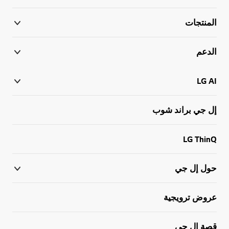
المنتجات
الدعم
LG AI
إل جي براند شوب
LG ThinQ
حول إل جي
عروض ترويجية
قصة إل جي