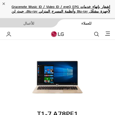
ose
إشعار بإنهاء خدمات Gracenote Music ID / Video ID / eyeQ EPG
لأجهزة مشغّل Blu-ray وأنظمة المسرح المنزلي Blu-ray، حيث لن
تكون متاحة بعد الآن.
للعملاء
للأعمال
Menu
بحث
حساب إ
T1-7.A78PE1