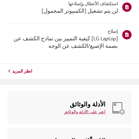
استكشاف الأعطال وإصلاحها
ذلك، إذا فشل ج...
لن يتم تشغيل [الكمبيوتر المحمول]
إصلاح
[LG Laptop] كيفية التمييز بين نماذج الكشف عن
بصمة الإصبع/الكشف عن الوجه
انظر المزيد
الأدلة والوثائق
اعثر على الأدلة والوثائق