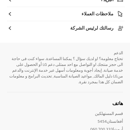
ملاحظات العملاء
رسالتك لرئيس الشركة
الدعم
تحتاج معلومة؟ او لديك سؤال ؟ يمكننا المساعدة. سواء كنت فى حاجة
الى حجز منتجك او التواصل مع احد ممثلى دعم LG أو الحصول على
خدمة صيانة. إيجاد أجوبة ومعلومات أسهل عبر خدمة الإنترنت والدعم
منLG دليل المالك, مواعيد الصيانة المناسبة, تحديث البرامج و معلومات
الضمان كل هذا بمجرد نقرة.
هاتف
قسم المستهلكين
أفغانستان5454
أرمينيا333 700 060