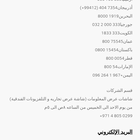
أذربيجان7354 404 (99412+)
البحرين1919 8000
جورجيا333 000 2 032
الكويت333 1833
عمان75545 800
باكستان15454 0800
قطر0054 800
الإمارات54 800
اليمن+967 1 264 096
قسم الشركات
شاشات عرض المعلومات (شاشة عرض تجاريه و التلفزيونات الفندقية)
من يوم الاحد الى الخميس من الساعه ٨ص الى ٥م
0299 805 4 971+
البريد الإلكتروني