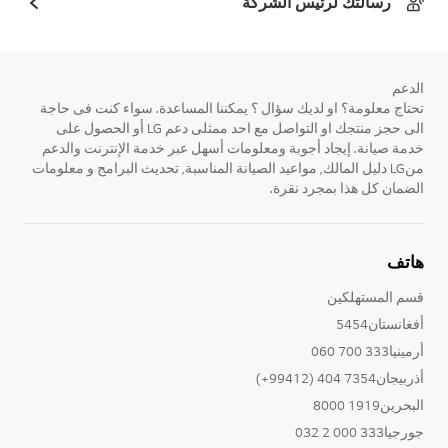
رسالتك لرئيس الشركة
الدعم
تحتاج معلومة؟ او لديك سؤال ؟ يمكننا المساعدة. سواء كنت فى حاجة
الى حجز منتجك او التواصل مع احد ممثلى دعم LG أو الحصول على
خدمة صيانة. إيجاد أجوبة ومعلومات أسهل عبر خدمة الإنترنت والدعم
منLG دليل المالك, مواعيد الصيانة المناسبة, تحديث البرامج و معلومات
الضمان كل هذا بمجرد نقرة.
هاتف
قسم المستهلكين
أفغانستان5454
أرمينيا333 700 060
أذربيجان7354 404 (99412+)
البحرين1919 8000
جورجيا333 000 2 032