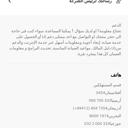
رسالتك لرئيس الشركة
الدعم
تحتاج معلومة؟ او لديك سؤال ؟ يمكننا المساعدة. سواء كنت فى حاجة
الى حجز منتجك او التواصل مع احد ممثلى دعم LG أو الحصول على
خدمة صيانة. إيجاد أجوبة ومعلومات أسهل عبر خدمة الإنترنت والدعم
منLG دليل المالك, مواعيد الصيانة المناسبة, تحديث البرامج و معلومات
الضمان كل هذا بمجرد نقرة.
هاتف
قسم المستهلكين
أفغانستان5454
أرمينيا333 700 060
أذربيجان7354 404 (99412+)
البحرين1919 8000
جورجيا333 000 2 032