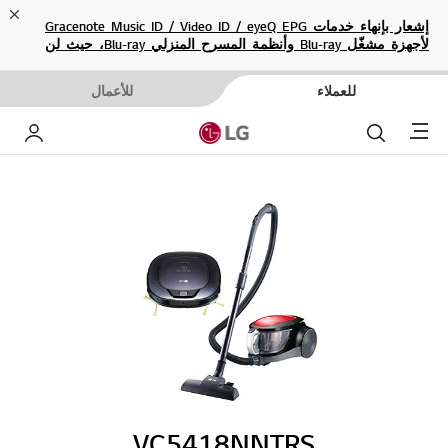
ose
إشعار بإنهاء خدمات Gracenote Music ID / Video ID / eyeQ EPG
لأجهزة مشغّل Blu-ray وأنظمة المسرح المنزلي Blu-ray، حيث لن
تكون متاحة بعد الآن.
للعملاء
للأعمال
Menu
بحث
حساب إ
VC5418NNTRS