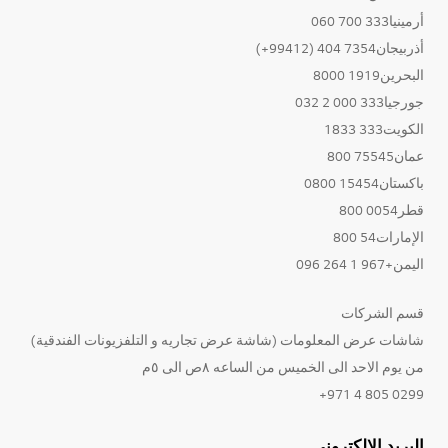
أرمينيا333 700 060
أذربيجان7354 404 (99412+)
البحرين1919 8000
جورجيا333 000 2 032
الكويت333 1833
عمان75545 800
باكستان15454 0800
قطر0054 800
الإمارات54 800
اليمن+967 1 264 096
قسم الشركات
شاشات عرض المعلومات (شاشة عرض تجاريه و التلفزيونات الفندقية)
من يوم الاحد الى الخميس من الساعه ٨ص الى ٥م
0299 805 4 971+
البريد الإلكتروني