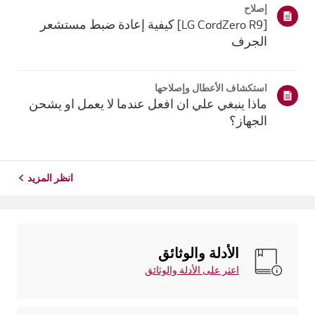
إصلاح
غير مثب...
[LG CordZero R9] كيفية إعادة ضبط مستشعر
الجرف
استكشاف الأعطال وإصلاحها
ماذا ينبغي علي ان افعل عندما لا يعمل او يشحن
الجهاز؟
انظر المزيد
الأدلة والوثائق
اعثر على الأدلة والوثائق