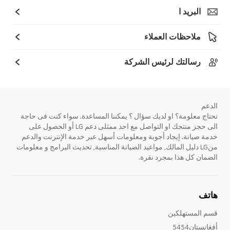
البريد ا
ملاحظات العملاء
رسالتك لرئيس الشركة
الدعم
تحتاج معلومة؟ او لديك سؤال ؟ يمكننا المساعدة. سواء كنت فى حاجة
الى حجز منتجك او التواصل مع احد ممثلى دعم LG أو الحصول على
خدمة صيانة. إيجاد أجوبة ومعلومات أسهل عبر خدمة الإنترنت والدعم
منLG دليل المالك, مواعيد الصيانة المناسبة, تحديث البرامج و معلومات
الضمان كل هذا بمجرد نقرة.
هاتف
قسم المستهلكين
أفغانستان5454