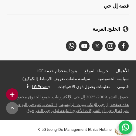
قصة إل جي
الخليج, العربية
للأعمال
خريطة الموقع
بنود استخدام خدمة LGE
سياسة الخصوصية
سياسة ملفات تعريف الارتباط (الكوكيز)
قانوني
تعليمات وصول ذوي الاحتياجات
LG Privacy
حقوق النشر 2009-2025 إل جي للإلكترونيات. جميع الحقوق محفوظة
هذه صفحة إل جي للإلكترونيات الرئيسية، إذا كنت ترغب في التواصل مع
شركة إل جي أو الشركات الأخرى التابعة لها يرجى النقر فوق
LG Jeong-Do Management Ethics Hotline