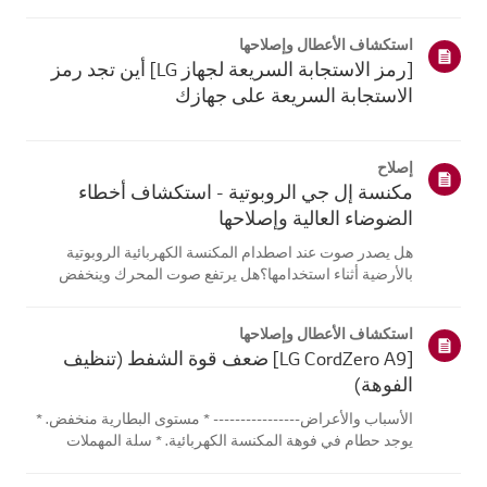
موقع معلومات منتجك، اختر منتج إل جي الخاص بك من الفئات
أدناه.اختر منتجكتم إنشاء هذا الدليل لجميع الطرازات، لذا قد
استكشاف الأعطال وإصلاحها
تختلف الصور أو ا...
[رمز الاستجابة السريعة لجهاز LG] أين تجد رمز
الاستجابة السريعة على جهازك
إصلاح
مكنسة إل جي الروبوتية - استكشاف أخطاء
الضوضاء العالية وإصلاحها
هل يصدر صوت عند اصطدام المكنسة الكهربائية الروبوتية
بالأرضية أثناء استخدامها؟هل يرتفع صوت المحرك وينخفض
بشكل متكرر؟على الرغم من صغر حجم المكنسة الكهربائية
الروبوتية، إلا أنها مزودة بمحول ذكي، ممايسمح لها بشفط الهواء
استكشاف الأعطال وإصلاحها
من الأرض بقوة كبيرة للتن...
[LG CordZero A9] ضعف قوة الشفط (تنظيف
الفوهة)
الأسباب والأعراض---------------- * مستوى البطارية منخفض. *
يوجد حطام في فوهة المكنسة الكهربائية. * سلة المهملات
ممتلئة. * يوجد غبار أو جسم غريب في الفلتر. * فوهة المكنسة
الكهربائية أو أنبوب التمديد غير مثبتة بشكل صحيح. * فلتر العادم