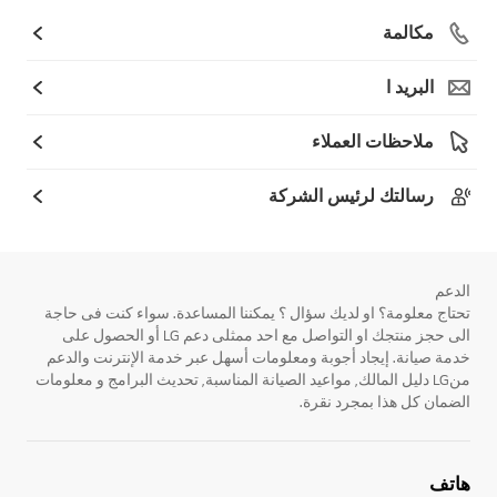
مكالمة
البريد ا
ملاحظات العملاء
رسالتك لرئيس الشركة
الدعم
تحتاج معلومة؟ او لديك سؤال ؟ يمكننا المساعدة. سواء كنت فى حاجة
الى حجز منتجك او التواصل مع احد ممثلى دعم LG أو الحصول على
خدمة صيانة. إيجاد أجوبة ومعلومات أسهل عبر خدمة الإنترنت والدعم
منLG دليل المالك, مواعيد الصيانة المناسبة, تحديث البرامج و معلومات
الضمان كل هذا بمجرد نقرة.
هاتف