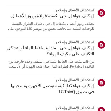
موقع معلومات منتجك، اختر منتج إل جي الخاص بك من الفئات
أدناه.اختر منتجكتم إنشاء هذا الدليل لجميع الطرازات، لذا قد
استكشاف الأعطال وإصلاحها
تختلف الصور أو ا...
[مكيف هواء إل جي] كيفية قراءة رموز الأعطال
تختلف رموز أعطال مكيفات إل جي باختلاف الطراز. بالنسبة
للوحدات المثبتة علىالحائط، تحقق من مؤشر LED الموجود على
جهاز التحكم عن بُعد، بينما تعرض الطرازاتالقائمة هذه الرموز
على اللوحة أو مؤشر LED.انظر إلى الأمثلة والتعليمات لقراءة
استكشاف الأعطال وإصلاحها
الرموز.كيفية ...
[مكيف هواء إل جي] لماذا يتساقط الماء أو يتشكل
التكثيف على مكيف الهواء؟
نوع قائم مثبت على الحائط مثبتة في السقف وحدة خارجية نوع
النافذة Portable1. قطرات الماء حول فتحة التهوية أو الأنابيبعند
استخدام وضع التبريد، قد تلاحظ بعض التكثف.يحدث هذا عندما
يلتقي الهواء البارد الخارج من مكيف الهواء بالهواء الدافئ
استكشاف الأعطال وإصلاحها
فيالغرفة...
[مكيف هواء LG] كيفية توصيل الأجهزة وتسجيلها
في تطبيق LG ThinQ
استكشاف الأعطال وإصلاحها