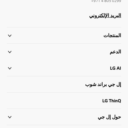
0299 805 4 971+
البريد الإلكتروني
المنتجات
الدعم
LG AI
إل جي براند شوب
LG ThinQ
حول إل جي