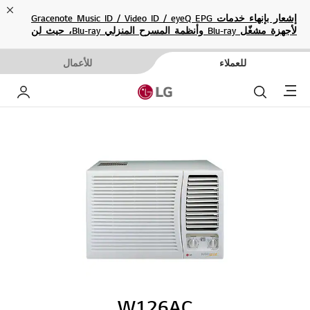
ose
إشعار بإنهاء خدمات Gracenote Music ID / Video ID / eyeQ EPG
لأجهزة مشغّل Blu-ray وأنظمة المسرح المنزلي Blu-ray، حيث لن
تكون متاحة بعد الآن.
للعملاء
للأعمال
Menu
بحث
حساب إ
W126AC