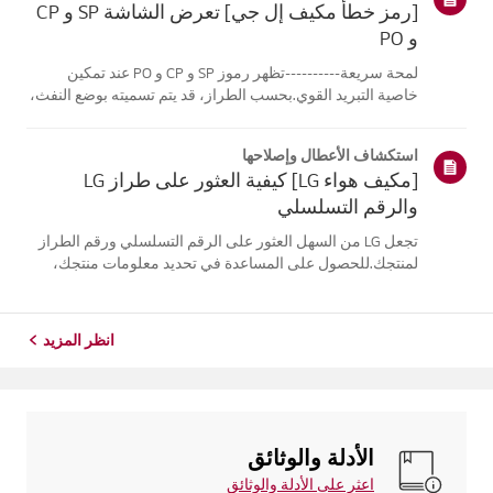
[رمز خطأ مكيف إل جي] تعرض الشاشة SP و CP
و PO
لمحة سريعة----------تظهر رموز SP و CP و PO عند تمكين
خاصية التبريد القوي.بحسب الطراز، قد يتم تسميته بوضع النفث،
أو التبريد القوي، أو التبريد الجليديالقوي، أو التبريد الفائق القوي،
أو Turbo Z، وما إلى ذلك.وظيفة التبريد القويتعمل هذه الوظيفة ...
استكشاف الأعطال وإصلاحها
[مكيف هواء LG] كيفية العثور على طراز LG
والرقم التسلسلي
تجعل LG من السهل العثور على الرقم التسلسلي ورقم الطراز
لمنتجك.للحصول على المساعدة في تحديد معلومات منتجك،
اختر منتج LG الخاص بك من الفئاتأدناه.مكيفات الهواءالوحدة
الداخلية: الجانب الأيمن السفلي الوحدة الخارجية: الجانب
الأمامي، أسفل شعارLGمك...
انظر المزيد
الأدلة والوثائق
اعثر على الأدلة والوثائق