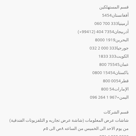
قسم المستهلكين
أفغانستان5454
أرمينيا333 700 060
أذربيجان7354 404 (99412+)
البحرين1919 8000
جورجيا333 000 2 032
الكويت333 1833
عمان75545 800
باكستان15454 0800
قطر0054 800
الإمارات54 800
اليمن+967 1 264 096
قسم الشركات
شاشات عرض المعلومات (شاشة عرض تجاريه و التلفزيونات الفندقية)
من يوم الاحد الى الخميس من الساعه ٨ص الى ٥م