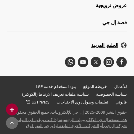
عروض ترويجية
قصة إل جي
الخليج, العربية
للأعمال
خريطة الموقع
بنود استخدام خدمة LGE
سياسة الخصوصية
سياسة ملفات تعريف الارتباط (الكوكيز)
قانوني
تعليمات وصول ذوي الاحتياجات
LG Privacy
حقوق النشر 2009-2025 إل جي للإلكترونيات. جميع الحقوق محفوظة
هذه صفحة إل جي للإلكترونيات الرئيسية، إذا كنت ترغب في التواصل مع
شركة إل جي أو الشركات الأخرى التابعة لها يرجى النقر فوق