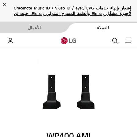
ose
إشعار بإنهاء خدمات Gracenote Music ID / Video ID / eyeQ EPG
لأجهزة مشغّل Blu-ray وأنظمة المسرح المنزلي Blu-ray، حيث لن
تكون متاحة بعد الآن.
للعملاء
للأعمال
Menu
بحث
حساب إ
WP400.AMI