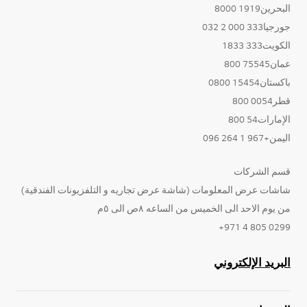
البحرين1919 8000
جورجيا333 000 2 032
الكويت333 1833
عمان75545 800
باكستان15454 0800
قطر0054 800
الإمارات54 800
اليمن+967 1 264 096
قسم الشركات
شاشات عرض المعلومات (شاشة عرض تجاريه و التلفزيونات الفندقية)
من يوم الاحد الى الخميس من الساعه ٨ص الى ٥م
0299 805 4 971+
البريد الإلكتروني