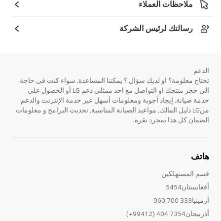
ملاحظات العملاء
رسالتك لرئيس الشركة
الدعم
تحتاج معلومة؟ او لديك سؤال ؟ يمكننا المساعدة. سواء كنت فى حاجة
الى حجز منتجك او التواصل مع احد ممثلى دعم LG أو الحصول على
خدمة صيانة. إيجاد أجوبة ومعلومات أسهل عبر خدمة الإنترنت والدعم
منLG دليل المالك, مواعيد الصيانة المناسبة, تحديث البرامج و معلومات
الضمان كل هذا بمجرد نقرة.
هاتف
قسم المستهلكين
أفغانستان5454
أرمينيا333 700 060
أذربيجان7354 404 (99412+)