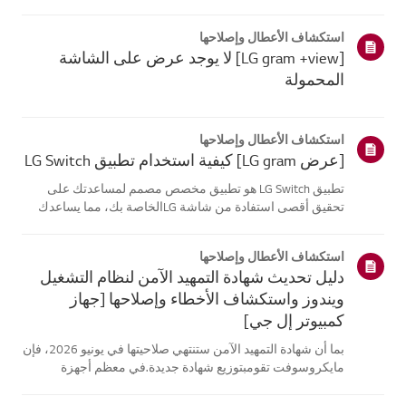
موقع معلومات منتجك، اختر منتج إل جي الخاص بك من الفئات
أدناه.اختر منتجكتم إنشاء هذا الدليل لجميع الطرازات، لذا قد
استكشاف الأعطال وإصلاحها
تختلف الصور أو ا...
[LG gram +view] لا يوجد عرض على الشاشة
المحمولة
استكشاف الأعطال وإصلاحها
[عرض LG gram] كيفية استخدام تطبيق LG Switch
تطبيق LG Switch هو تطبيق مخصص مصمم لمساعدتك على
تحقيق أقصى استفادة من شاشة LGالخاصة بك، مما يساعدك
على البقاء منتجًا والاسترخاء.باستخدام [وضع العمل]، يمكنك
بسهولة تقسيم شاشتك واستخدام اختصارات مكالماتالفيديو. يتيح
استكشاف الأعطال وإصلاحها
لك [وضع الحياة] تعيين خلفي...
دليل تحديث شهادة التمهيد الآمن لنظام التشغيل
ويندوز واستكشاف الأخطاء وإصلاحها [جهاز
كمبيوتر إل جي]
بما أن شهادة التمهيد الآمن ستنتهي صلاحيتها في يونيو 2026، فإن
مايكروسوفت تقومبتوزيع شهادة جديدة.في معظم أجهزة
الكمبيوتر من إل جي، يتم تحديث شهادة التمهيد الآمن تلقائيًا
عبرتحديثات ويندوز، لذلك لا يلزم اتخاذ أي إجراء إضافي.ومع