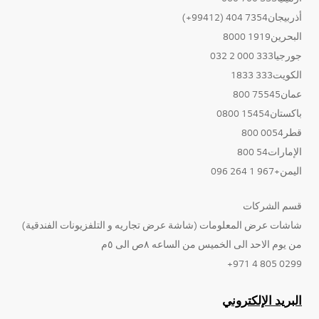
أذربيجان7354 404 (99412+)
البحرين1919 8000
جورجيا333 000 2 032
الكويت333 1833
عمان75545 800
باكستان15454 0800
قطر0054 800
الإمارات54 800
اليمن+967 1 264 096
قسم الشركات
شاشات عرض المعلومات (شاشة عرض تجاريه و التلفزيونات الفندقية)
من يوم الاحد الى الخميس من الساعه ٨ص الى ٥م
0299 805 4 971+
البريد الإلكتروني