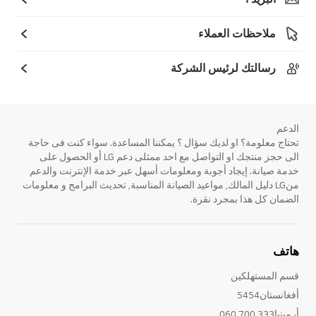
ملاحظات العملاء
رسالتك لرئيس الشركة
الدعم
تحتاج معلومة؟ او لديك سؤال ؟ يمكننا المساعدة. سواء كنت فى حاجة
الى حجز منتجك او التواصل مع احد ممثلى دعم LG أو الحصول على
خدمة صيانة. إيجاد أجوبة ومعلومات أسهل عبر خدمة الإنترنت والدعم
منLG دليل المالك, مواعيد الصيانة المناسبة, تحديث البرامج و معلومات
الضمان كل هذا بمجرد نقرة.
هاتف
قسم المستهلكين
أفغانستان5454
أرمينيا333 700 060