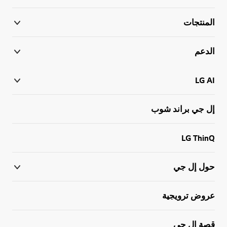
المنتجات
الدعم
LG AI
إل جي براند شوب
LG ThinQ
حول إل جي
عروض ترويجية
قصة إل جي