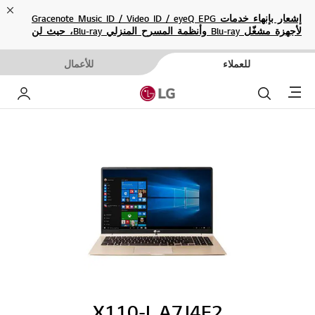
ose
إشعار بإنهاء خدمات Gracenote Music ID / Video ID / eyeQ EPG
لأجهزة مشغّل Blu-ray وأنظمة المسرح المنزلي Blu-ray، حيث لن
تكون متاحة بعد الآن.
للعملاء
للأعمال
Menu
بحث
حساب إ
X110-L.A7J4E2