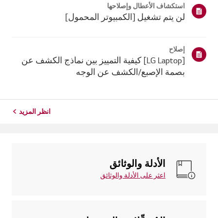
استكشاف الأعطال وإصلاحها
ذلك، إذا فشل ج...
لن يتم تشغيل [الكمبيوتر المحمول]
إصلاح
[LG Laptop] كيفية التمييز بين نماذج الكشف عن
بصمة الإصبع/الكشف عن الوجه
انظر المزيد
الأدلة والوثائق
اعثر على الأدلة والوثائق