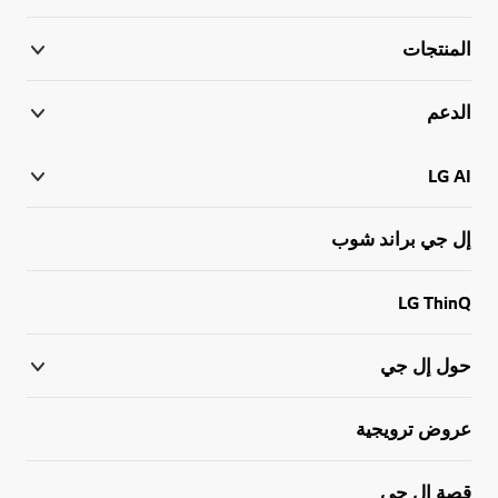
المنتجات
الدعم
LG AI
إل جي براند شوب
LG ThinQ
حول إل جي
عروض ترويجية
قصة إل جي