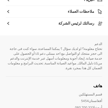
ملاحظات العملاء
رسالتك لرئيس الشركة
الدعم
تحتاج معلومة؟ او لديك سؤال ؟ يمكننا المساعدة. سواء كنت فى حاجة
الى حجز منتجك او التواصل مع احد ممثلى دعم LG أو الحصول على
خدمة صيانة. إيجاد أجوبة ومعلومات أسهل عبر خدمة الإنترنت والدعم
منLG دليل المالك, مواعيد الصيانة المناسبة, تحديث البرامج و معلومات
الضمان كل هذا بمجرد نقرة.
هاتف
قسم المستهلكين
أفغانستان5454
أرمينيا333 700 060