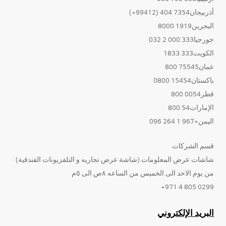
أذربيجان7354 404 (99412+)
البحرين1919 8000
جورجيا333 000 2 032
الكويت333 1833
عمان75545 800
باكستان15454 0800
قطر0054 800
الإمارات54 800
اليمن+967 1 264 096
قسم الشركات
شاشات عرض المعلومات (شاشة عرض تجاريه و التلفزيونات الفندقية)
من يوم الاحد الى الخميس من الساعه ٨ص الى ٥م
0299 805 4 971+
البريد الإلكتروني