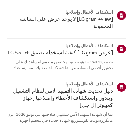
موقع معلومات منتجك، اختر منتج إل جي الخاص بك من الفئات
أدناه.اختر منتجكتم إنشاء هذا الدليل لجميع الطرازات، لذا قد
استكشاف الأعطال وإصلاحها
تختلف الصور أو ا...
[LG gram +view] لا يوجد عرض على الشاشة
المحمولة
استكشاف الأعطال وإصلاحها
[عرض LG gram] كيفية استخدام تطبيق LG Switch
تطبيق LG Switch هو تطبيق مخصص مصمم لمساعدتك على
تحقيق أقصى استفادة من شاشة LGالخاصة بك، مما يساعدك
على البقاء منتجًا والاسترخاء.باستخدام [وضع العمل]، يمكنك
بسهولة تقسيم شاشتك واستخدام اختصارات مكالماتالفيديو. يتيح
استكشاف الأعطال وإصلاحها
لك [وضع الحياة] تعيين خلفي...
دليل تحديث شهادة التمهيد الآمن لنظام التشغيل
ويندوز واستكشاف الأخطاء وإصلاحها [جهاز
كمبيوتر إل جي]
بما أن شهادة التمهيد الآمن ستنتهي صلاحيتها في يونيو 2026، فإن
مايكروسوفت تقومبتوزيع شهادة جديدة.في معظم أجهزة
الكمبيوتر من إل جي، يتم تحديث شهادة التمهيد الآمن تلقائيًا
عبرتحديثات ويندوز، لذلك لا يلزم اتخاذ أي إجراء إضافي.ومع