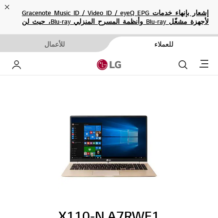
ose
إشعار بإنهاء خدمات Gracenote Music ID / Video ID / eyeQ EPG
لأجهزة مشغّل Blu-ray وأنظمة المسرح المنزلي Blu-ray، حيث لن
تكون متاحة بعد الآن.
للعملاء
للأعمال
Menu
بحث
حساب إ
X110-N.A7RWE1