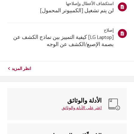
استكشاف الأعطال وإصلاحها
ذلك، إذا فشل ج...
لن يتم تشغيل [الكمبيوتر المحمول]
إصلاح
[LG Laptop] كيفية التمييز بين نماذج الكشف عن
بصمة الإصبع/الكشف عن الوجه
انظر المزيد
الأدلة والوثائق
اعثر على الأدلة والوثائق