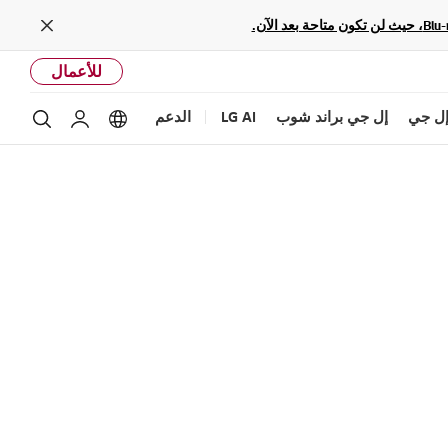
Close
للأعمال
ل جي
إل جي براند شوب
LG AI
الدعم
بحث
Language options
حساب إل ج