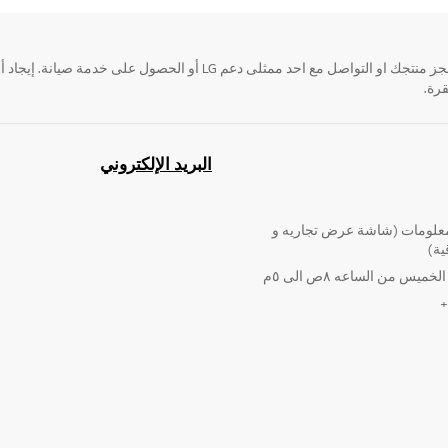
قرة.
البريد الإلكتروني
لومات (شاشة عرض تجاريه و
ية)
ميس من الساعه ٨ص الى ٥م