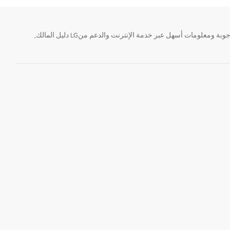
تحتاج معلومة؟ او لديك سؤال ؟ يمكننا المساعدة. سواء كنت فى حاجة الى حجز منتجك او التواصل مع احد ممثلى دعم LG أو الحصول على خدمة صيانة. إيجاد أجوبة ومعلومات أسهل عبر خدمة الإنترنت والدعم منLG دليل المالك,