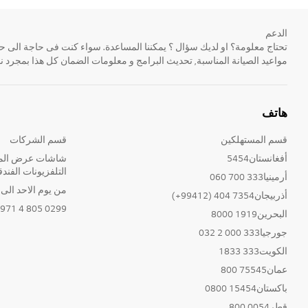
الدعم
مواعيد الصيانة المناسبة, تحديث البرامج و معلومات الضمان كل هذا بمجرد ن
هاتف
قسم المستهلكين
قسم الشركات
أفغانستان5454
شاشات عرض المع
التلفزيونات الفندق
أرمينيا333 700 060
من يوم الاحد الى الخ
أذربيجان7354 404 (99412+)
0299 805 4 971+
البحرين1919 8000
جورجيا333 000 2 032
الكويت333 1833
عمان75545 800
باكستان15454 0800
قطر0054 800