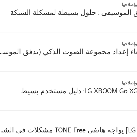
إصلاحها
 الموسيقى : حلول بسيطة لمشكلة الشبكة
إصلاحها
لماذا يتم إلغاء إعداد مجموعة الصوت ال
إصلاحها
LG XBOO: دليل مستخدم بسيط
[LG TONE Free] يواجه هاتفي TONE Free مشكلات في الشحن والإقران. لا