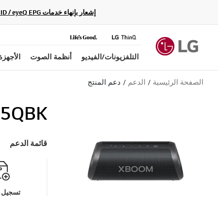
إشعار بإنهاء خدمات Gracenote Music ID / Video ID / eyeQ EPG لأجهزة مشغّل Blu-ray وأنظمة المسرح المنزلي Blu-ray، حيث لن تكون متاحة بعد الآن.
التلفزيونات/الفيديو
أنظمة الصوت
الأجهزة
الصفحة الرئيسية
الدعم
دعم المنتج
5QBK
قائمة الدعم
تسجيل م