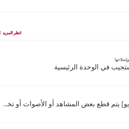
انظر المزيد
انظر المزيد
إصلاحها
تستجيب في الوحدة الرئيسية
[إل جي أوديو] يتم قطع بعض المشاهد أو الأصوات أو تخطيها عند تشغيل القرص المضغوط.