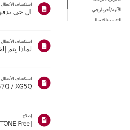
استكشاف الأعطال و
الآلية/أخرىارجي
ال جى تدفق
التثبيت/الاتصال
أخرى
استكشاف الأعطال و
استكشاف الأعطال و
M Go XG7Q / XG5Q
إصلاح