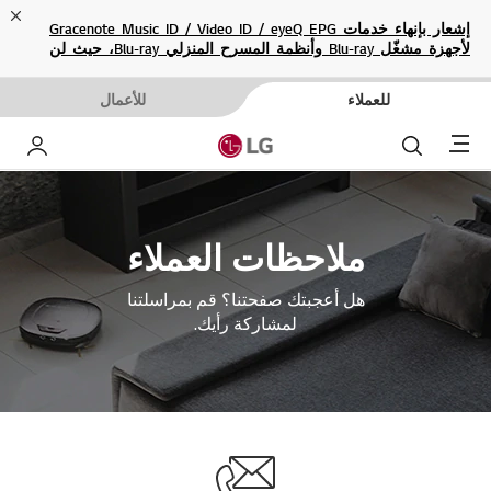
ose
إشعار بإنهاء خدمات Gracenote Music ID / Video ID / eyeQ EPG
لأجهزة مشغّل Blu-ray وأنظمة المسرح المنزلي Blu-ray، حيث لن
تكون متاحة بعد الآن.
للعملاء
للأعمال
Menu
بحث
حساب إ
ملاحظات العملاء
هل أعجبتك صفحتنا؟ قم بمراسلتنا
لمشاركة رأيك.