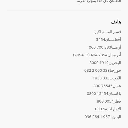
الضمان كل هذا بمجرد نقرة.
هاتف
قسم المستهلكين
أفغانستان5454
أرمينيا333 700 060
أذربيجان7354 404 (99412+)
البحرين1919 8000
جورجيا333 000 2 032
الكويت333 1833
عمان75545 800
باكستان15454 0800
قطر0054 800
الإمارات54 800
اليمن+967 1 264 096