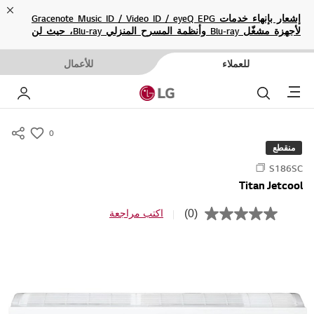
ose
إشعار بإنهاء خدمات Gracenote Music ID / Video ID / eyeQ EPG
لأجهزة مشغّل Blu-ray وأنظمة المسرح المنزلي Blu-ray، حيث لن
تكون متاحة بعد الآن.
للعملاء
للأعمال
Menu
بحث
حسا
0
s
منقطع
u
S186SC
m
Titan Jetcool
m
a
(0)
اكتب مراجعة
ب
r
ل
ا
y
ق
-
ي
م
w
ة
i
ت
ص
s