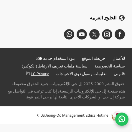
الخليج, العربية
للأعمال
خريطة الموقع
بنود استخدام خدمة LGE
سياسة الخصوصية
سياسة ملفات تعريف الارتباط (الكوكيز)
قانوني
تعليمات وصول ذوي الاحتياجات
LG Privacy
حقوق النشر 2009-2025 إل جي للإلكترونيات. جميع الحقوق محفوظة
هذه صفحة إل جي للإلكترونيات الرئيسية، إذا كنت ترغب في التواصل مع
شركة إل جي أو الشركات الأخرى التابعة لها يرجى النقر فوق
LG Jeong-Do Management Ethics Hotline
ذهاب 