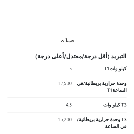
حسنآ
التبريد (أقل درجة/معتدل/أعلى درجة)
كيلو واتT1
5
وحدة حرارية بريطانية/في
17,500
الساعةT1
T3 كيلو وات
4.5
T3 وحدة حرارية بريطانية/
15,200
في الساعة