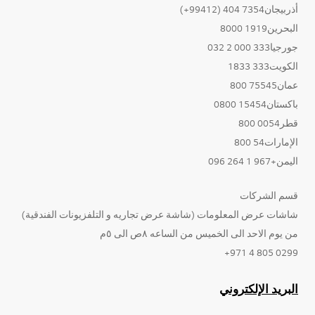
أذربيجان7354 404 (99412+)
البحرين1919 8000
جورجيا333 000 2 032
الكويت333 1833
عمان75545 800
باكستان15454 0800
قطر0054 800
الإمارات54 800
اليمن+967 1 264 096
قسم الشركات
شاشات عرض المعلومات (شاشة عرض تجاريه و التلفزيونات الفندقية)
من يوم الاحد الى الخميس من الساعه ٨ص الى ٥م
0299 805 4 971+
البريد الإلكتروني