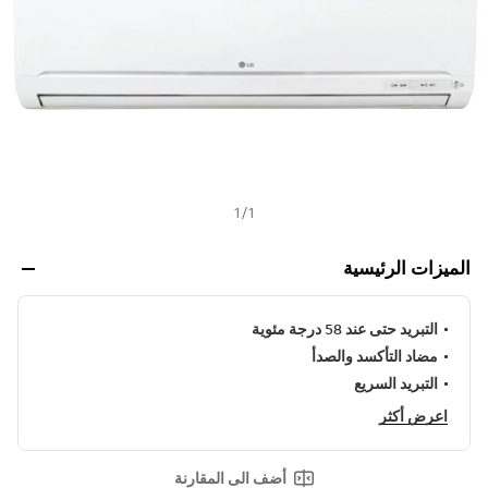
ن
h
ي
ف
ر
ا
ب
ط
ن
ف
س
ا
ل
1
/
1
ص
ف
ح
الميزات الرئيسية
ة
.
التبريد حتى عند 58 درجة مئوية
مضاد التأكسد والصدأ
التبريد السريع
اعرض أكثر
أضف الى المقارنة