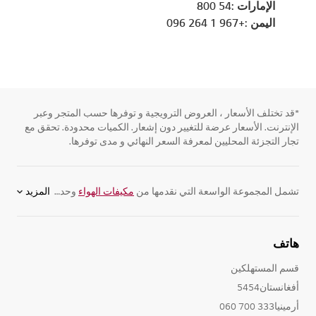
الإمارات :54 800
اليمن :+967 1 264 096
*قد تختلف الأسعار ، العروض الترويجية و توفرها حسب المتجر وعبر
الإنترنت. الأسعار عرضة للتغيير دون إشعار. الكميات محدودة. تحقق مع
تجار التجزئة المحليين لمعرفة السعر النهائي و مدى توفرها.
تشمل المجموعة الواسعة التي نقدمها من
مكيفات الهواء
وحدات تكييف سبليت استوائية. وتحافظ هذه المكيفات على جو منزلك في درجة حرارة مثالية، كما تضم ميزات مبتكرة مثل لوحات ARTCOOL القابلة للتغيير إلى جانب مرشحات خفض الحساسية. استعرض مجموعة المكيفات التي نقدمها عبر الإنترنت.
المزيد
هاتف
قسم المستهلكين
أفغانستان5454
أرمينيا333 700 060