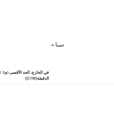
حسنآ
في الخارج، الحد الأقصى (م3
الدقيقة(CFM))