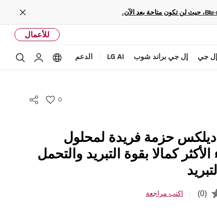
Close
للأعمال
ل جي
إل جي براند شوب
LG AI
الدعم
بحث
Language options
حساب إل ج
0
w
i
s
 ديلكس حزمة فريدة لمحلول
h
الأكثر كمالا بقوة التبريد والتحمل
تبريد
(0)
اكتب مراجعة