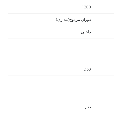
1200
دوران مزدوج(مداري)
داخلي
2.60
نعم