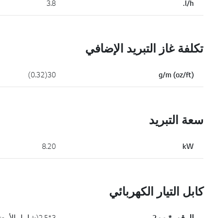
3.8
l/h.
تكلفة غاز التبريد الإضافي
30(0.32)
g/m (oz/ft)
سعة التبريد
8.20
kW
كابل التيار الكهربائي
الرقم. * مم2
3*2.5(شامل الأرضي)