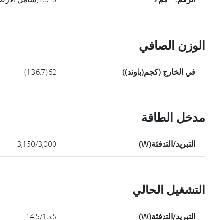
الوزن الصافي
في الخارج (كجم(باوند))
62(136.7)
مدخل الطاقة
التبريد/التدفئة(W)
3,150/3,000
التشغيل الحالي
التبريد/التدفئة(W)
14.5/15.5