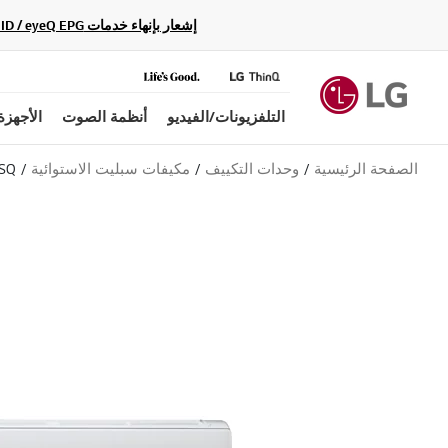
إشعار بإنهاء خدمات Gracenote Music ID / Video ID / eyeQ EPG لأجهزة مشغّل Blu-ray وأنظمة المسرح المنزلي Blu-ray، حيث لن تكون متاحة بعد الآن.
التلفزيونات/الفيديو
أنظمة الصوت
الأجهزة
الصفحة الرئيسية
وحدات التكييف
مكيفات سبليت الاستوائية
SQ
ب
ل
ا