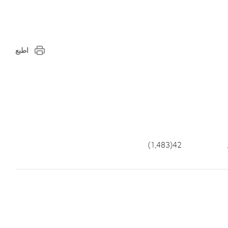
اطبع
 /
42(1,483)