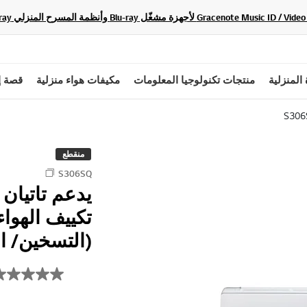
 المنزلية
منتجات تكنولوجيا المعلومات
مكيفات هواء منزلية
قصة إ
S306
منقطع
S306SQ
يدعم تاتيان
تكييف الهواء 
(التسخين/ ال