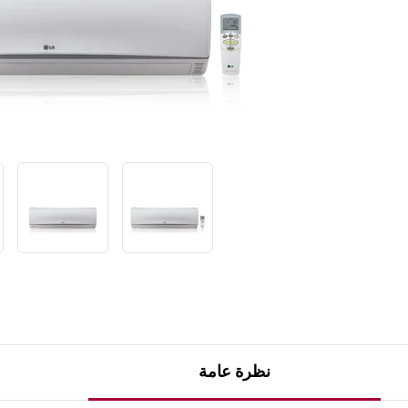
ق
ي
م
ة
ت
ص
ن
ي
ف
ر
ا
ب
ط
ن
ف
س
ا
ل
ص
ف
ح
ة
.
نظرة عامة