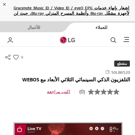
ose
إشعار بإنهاء خدمات Gracenote Music ID / Video ID / eyeQ EPG
لأجهزة مشغّل Blu-ray وأنظمة المسرح المنزلي Blu-ray، حيث لن
تكون متاحة بعد الآن.
للعملاء
للأعمال
Menu
بحث
حسا
0
s
منقطع
u
50LB6520
m
التلفزيون الذكي السينمائي الثلاثي الأبعاد مع WEBOS
m
a
(0)
اكتب مراجعة
ب
r
ل
ا
y
ق
-
ي
م
w
ة
i
ت
ص
s