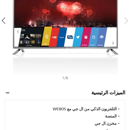
ن
h
ي
ف
ر
ا
ب
ط
ن
ف
س
ا
ل
ص
ف
ح
ة
.
1
/
6
الميزات الرئيسية
التلفزيون الذكي من ال جي مع WEBOS
المنصة
مخزن ال جي