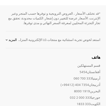
*قد تختلف الأسعار ، العروض الترويجية و توفرها حسب المتجر وعبر
الإنترنت. الأسعار عرضة للتغيير دون إشعار. الكميات محدودة. تحقق مع
تجار التجزئة المحليين لمعرفة السعر النهائي و مدى توفرها.
استعد لخوض تجربة استثنائية مع منتجات LG الإلكترونية المنزلية الرائدة التي تفوق توقعاتك فيما يتعلق بأنظمة الترفيه المنزلي. سواء كنت ترغب في مشاهدة أفلامك المفضلة على أفضل التلفزيونات الذكية، أو الاستمتاع بالألعاب والفيديو، فإن LG ستوفر لك كل ما تحتاج إليه لخلق تجربة ترفيهية رائعة. اكتشف الآن مجموعة واسعة من تلفزيونات LG التي تتضمن تلفزيونات ذكية وتلفزيونات OLED، بالإضافة إلى أجهزة العرض المنزلية التي تتناسب مع جميع احتياجاتك. ستجد لدينا كل ما تحلم به لتعزيز تجربة المشاهدة والاستمتاع بأعلى جودة صوت وصورة. استكشف الآن واستمتع بأفضل ما تقدمه LG في عالم الترفيه المنزلي.
المزيد
هاتف
قسم المستهلكين
أفغانستان5454
أرمينيا333 700 060
أذربيجان7354 404 (99412+)
البحرين1919 8000
جورجيا333 000 2 032
الكويت333 1833