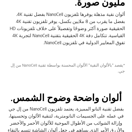
مليون صورة.
ألوان نقية مذهلة يوفرها تلفزيون NanoCell بفضل تقنية 4K.
بفضل ما يقرب من 8 ملايين بكسل، يوفر تلفزيون تقنية 4K
الحقيقية صورة أكثر وضوحًا وتفصيلاً على خلاف تلفزيونات HD
القياسية. تتكامل دقة 4K الحقيقية بتقنية NanoCell لتجربة 4K
تفوق المعايير الدولية في تلفزيون NanoCell.
*يقصد "بالألوان النقية" الألوان المحسنة بواسطة تقنية NanoCell من إل
جي.
ألوان واضحة وضوح الشمس.
بفضل تقنية النانو المميزة، يعتمد تلفزيون NanoCell من إل جي
في عمله على الجسيمات النانومترية، لتنقية الألوان وتحسينها،
وإزالة الشوائب من الأطوال الموجية للألوان الأحمر والأخضر
والأزرق الأمر الذي يساهم في جعل ألوان الشاشة تتسم بالنقاء