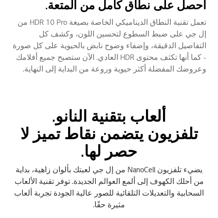
احصل على نطاق كامل من المتعة.
تعمل تقنية النطاق الديناميكي الخاصة بصيغة HDR 10 Pro من
إل جي على ضبط السطوع لتحسين اللون، وكشف كل
التفاصيل الدقيقة، وإضفاء وضوح نابض بالحيوية على كل صورة
- كما أنها تكثف محتوى HDR العادي. الآن ستصبح جميع أفلامك
وعروضك المفضلة أكثر حيوية وروعة من البداية إلى النهاية.
ألعاب بتقنية النانو.
تلفزيون يتضمن نقاط تميز لا
حصر لها.
يضيء تلفزيون NanoCell من إل جي لعبتك بألوان زاهية، بداية
من أحلك الكهوف إلى ألمع العوالم الجديدة. توفر تقنية الألعاب
السحابية والتعديلات التلقائية للصور عالية الجودة تجربة ألعاب
مثيرة حقًا.