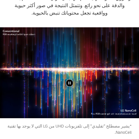
والدقة على نحو رائع. وتتمثل النتيجة في صور أكثر حيوية
وواقعية تجعل محتوياتك تنبض بالحيوية.
*يشير مصطلح "تقليدي" إلى تلفزيونات UHD من LG التي لا يوجد بها تقنية
NanoCell.