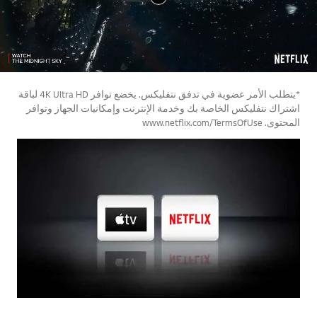
*يتطلب الأمر عضوية في تدفق نتفليكس. يخضع توافر 4K Ultra HD لباقة
اشتراك نتفليكس الخاصة بك وخدمة الإنترنت وإمكانيات الجهاز وتوافر
المحتوى. www.netflix.com/TermsOfUse