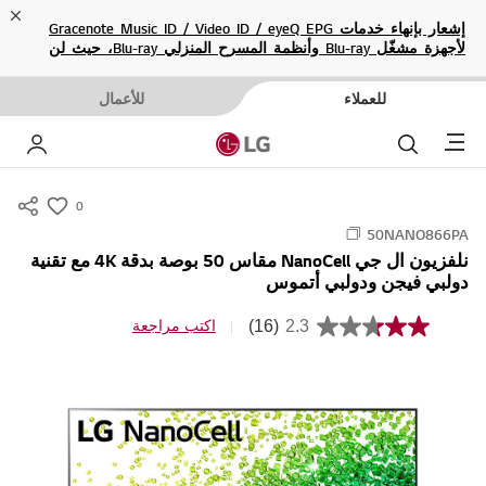
ose
إشعار بإنهاء خدمات Gracenote Music ID / Video ID / eyeQ EPG
لأجهزة مشغّل Blu-ray وأنظمة المسرح المنزلي Blu-ray، حيث لن
تكون متاحة بعد الآن.
للعملاء
للأعمال
Menu
بحث
حسا
0
s
50NANO866PA
u
نلفزيون ال جي NanoCell مقاس 50 بوصة بدقة 4K مع تقنية
m
دولبي فيجن ودولبي أتموس
m
a
(16)
2.3
اكتب مراجعة
م
r
ت
و
y
س
-
ط
ق
w
ي
i
م
ة
s