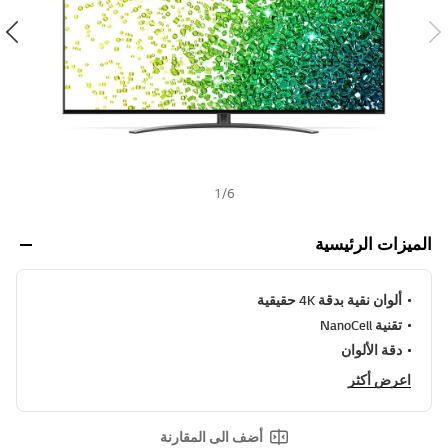
ا
h
ل
ت
ق
ي
ي
م
ه
و
2
.
3
1
/
6
م
ن
5
الميزات الرئيسية
ن
ج
و
م
ألوان نقية بدقة 4K حقيقية
.
R
تقنية NanoCell
e
دقة الألوان
a
d
اعرض أكثر
1
6
R
e
أضف الى المقارنة