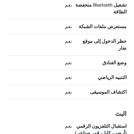
تشغيل Bluetooth منخفضة
نعم
الطاقة
مستعرض ملفات الشبكة
نعم
حظر الدخول إلى موقع
نعم
ضار
وضع الفنادق
نعم
التنبيه الرياضي
نعم
اكتشاف الموسيقى
نعم
البث
استقبال التلفزيون الرقمي
نعم
(أرضي، كابل، قمر صناعي)