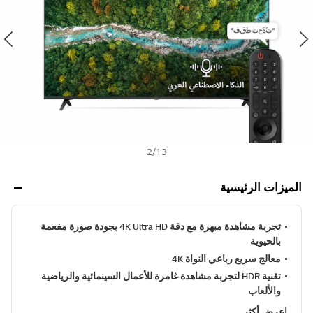
ص
h
ن
ي
ف
ر
ا
ب
ط
ن
ف
س
ا
ل
2
/
13
ص
ف
ح
الميزات الرئيسية
ة
.
تجربة مشاهدة مبهرة مع دقة 4K Ultra HD بجودة صورة مفعمة
بالحيوية
معالج سريع رباعي النواة 4K
تقنية HDR لتجربة مشاهدة غامرة للأعمال السينمائية والرياضية
والألعاب
اعرض أكثر