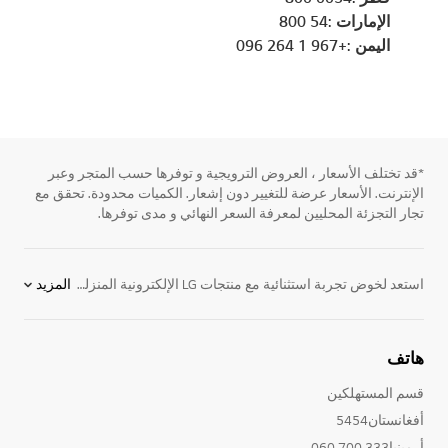
الإمارات :54 800
اليمن :+967 1 264 096
*قد تختلف الأسعار ، العروض الترويجية و توفرها حسب المتجر وعبر
الإنترنت. الأسعار عرضة للتغيير دون إشعار. الكميات محدودة. تحقق مع
تجار التجزئة المحليين لمعرفة السعر النهائي و مدى توفرها.
استعد لخوض تجربة استثنائية مع منتجات LG الإلكترونية المنزلية الرائدة التي تفوق توقعاتك فيما يتعلق بأنظمة الترفيه المنزلي. سواء كنت ترغب في مشاهدة أفلامك المفضلة على أفضل التلفزيونات الذكية، أو الاستمتاع بالألعاب والفيديو، فإن LG ستوفر لك كل ما تحتاج إليه لخلق تجربة ترفيهية رائعة. اكتشف الآن مجموعة واسعة من تلفزيونات LG التي تتضمن تلفزيونات ذكية وتلفزيونات OLED، بالإضافة إلى أجهزة العرض المنزلية التي تتناسب مع جميع احتياجاتك. ستجد لدينا كل ما تحلم به لتعزيز تجربة المشاهدة والاستمتاع بأعلى جودة صوت وصورة. استكشف الآن واستمتع بأفضل ما تقدمه LG في عالم الترفيه المنزلي.
المزيد
هاتف
قسم المستهلكين
أفغانستان5454
أرمينيا333 700 060