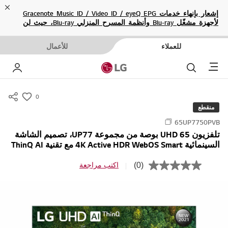
ose
إشعار بإنهاء خدمات Gracenote Music ID / Video ID / eyeQ EPG
لأجهزة مشغّل Blu-ray وأنظمة المسرح المنزلي Blu-ray، حيث لن
تكون متاحة بعد الآن.
للعملاء
للأعمال
Menu
بحث
حسا
0
s
منقطع
u
65UP7750PVB
m
تلفزيون UHD 65 بوصة من مجموعة UP77، تصميم الشاشة
m
السينمائية 4K Active HDR WebOS Smart مع تقنية ThinQ AI
a
r
(0)
اكتب مراجعة
ب
y
ل
ا
-
ق
w
ي
م
i
ة
s
ت