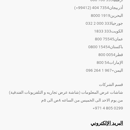
أذربيجان7354 404 (99412+)
البحرين1919 8000
جورجيا333 000 2 032
الكويت333 1833
عمان75545 800
باكستان15454 0800
قطر0054 800
الإمارات54 800
اليمن+967 1 264 096
قسم الشركات
شاشات عرض المعلومات (شاشة عرض تجاريه و التلفزيونات الفندقية)
من يوم الاحد الى الخميس من الساعه ٨ص الى ٥م
0299 805 4 971+
البريد الإلكتروني