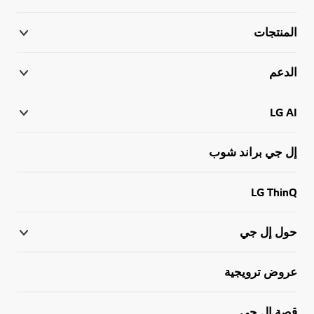
المنتجات
الدعم
LG AI
إل جي براند شوب
LG ThinQ
حول إل جي
عروض ترويجية
قصة إل جي