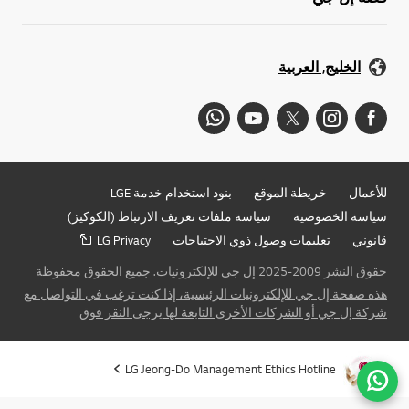
الخليج, العربية
للأعمال
خريطة الموقع
بنود استخدام خدمة LGE
سياسة الخصوصية
سياسة ملفات تعريف الارتباط (الكوكيز)
قانوني
تعليمات وصول ذوي الاحتياجات
LG Privacy
حقوق النشر 2009-2025 إل جي للإلكترونيات. جميع الحقوق محفوظة
هذه صفحة إل جي للإلكترونيات الرئيسية، إذا كنت ترغب في التواصل مع
شركة إل جي أو الشركات الأخرى التابعة لها يرجى النقر فوق
LG Jeong-Do Management Ethics Hotline
ذهاب 