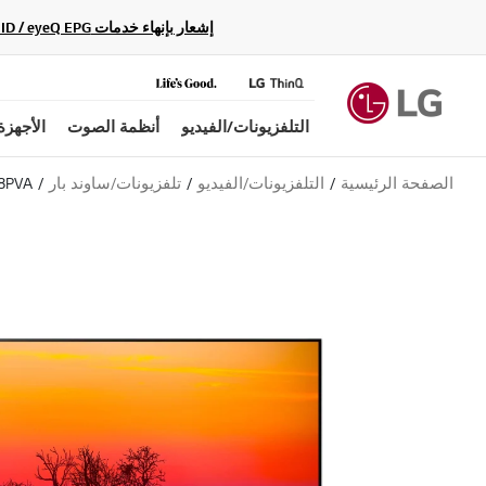
إشعار بإنهاء خدمات Gracenote Music ID / Video ID / eyeQ EPG لأجهزة مشغّل Blu-ray وأنظمة المسرح المنزلي Blu-ray، حيث لن تكون متاحة بعد الآن.
التلفزيونات/الفيديو
أنظمة الصوت
الأجهزة
الصفحة الرئيسية
التلفزيونات/الفيديو
تلفزيونات/ساوند بار
8PVA
ب
ل
ا