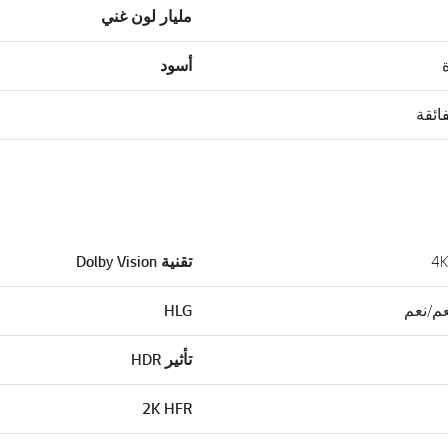
مليار لون غني
أسود
ائقة
تقنية Dolby Vision
HLG
تأثير HDR
2K HFR