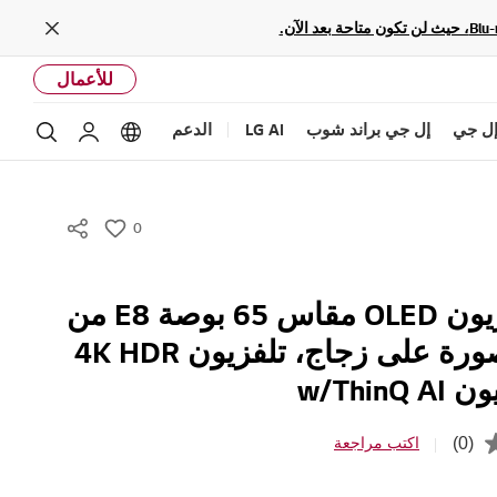
Close
للأعمال
ل جي
إل جي براند شوب
LG AI
الدعم
بحث
Language options
حساب إل ج
0
w
i
s
سلاسل تلفزيون OLED مقاس 65 بوصة E8 من
h
LG تصميم صورة على زجاج، تلفزيون 4K HDR
w/Thin
(0)
اكتب مراجعة