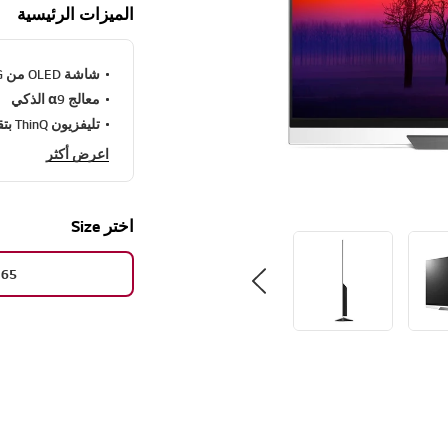
الميزات الرئيسية
شاشة OLED من LG
معالج α9 الذكي
تليفزيون ThinQ بتقنية AI من LG
اعرض أكثر
اختر Size
65"