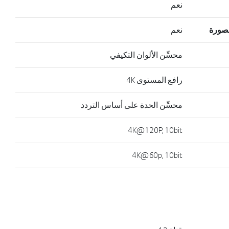
نعم
لصورة
نعم
محسِّن الألوان التكيفي
رافع المستوى 4K
محسِّن الحدة على أساس التردد
4K@120P, 10bit
4K@60p, 10bit