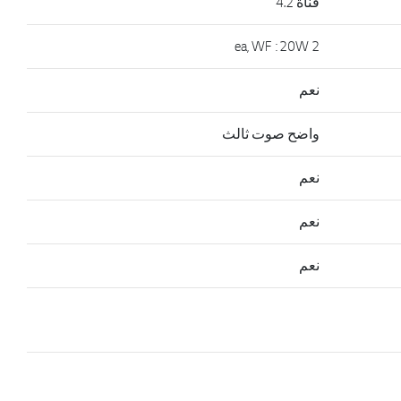
قناة 4.2
2 ea, WF : 20W
نعم
واضح صوت ثالث
نعم
نعم
نعم