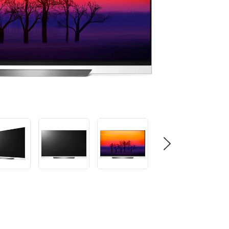
ق
ي
م
ة
ت
ص
ن
ي
ف
ر
ا
ب
ط
ن
ف
س
ا
ل
ص
ف
ح
ة
.