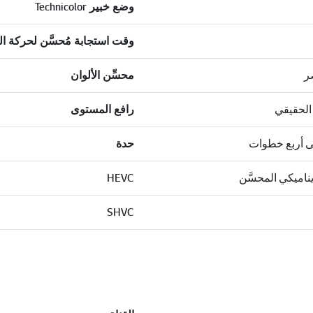
وضع خبير Technicolor
وقت استجابة مُحسَّن لحركة ا
ر
محسِّن الألوان
الحقيقي
رافع المستوى
ى أربع خطوات
حدة
ناميكي المحسَّن
HEVC
SHVC