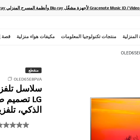
 المنزلية
منتجات تكنولوجيا المعلومات
مكيفات هواء منزلية
قصة إ
OLED65E
منقطع
OLED65E8PVA
الذكي، تلفزيون Q AI