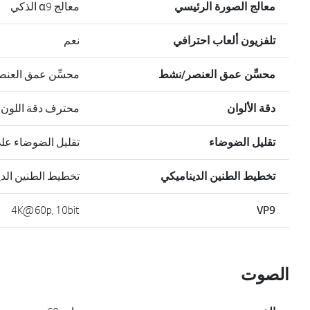
معالج الصورة الرئيسي
معالج α9 الذكي
تلفزيون ألعاب احترافي
نعم
محسِّن عمق العنصر/نشط
محسِّن عمق العنص
دقة الألوان
محترف دقة اللون 
تقليل الضوضاء
تقليل الضوضاء عل
تخطيط الطنين الديناميكي
تخطيط الطنين الدي
4K@60p, 10bit
VP9
الصوت