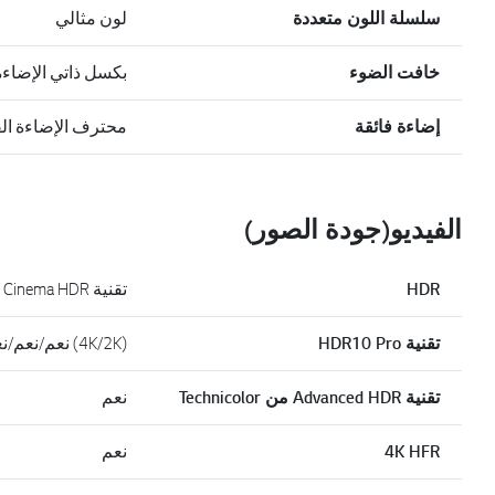
سلسلة اللون متعددة
لون مثالي
خافت الضوء
بكسل ذاتي الإضاءة
إضاءة فائقة
محترف الإضاءة الف
الفيديو(جودة الصور)
HDR
تقنية 4K Cinema HDR
تقنية HDR10 Pro
(4K/2K) نعم/نعم/نعم/نعم
تقنية Advanced HDR من Technicolor
نعم
4K HFR
نعم