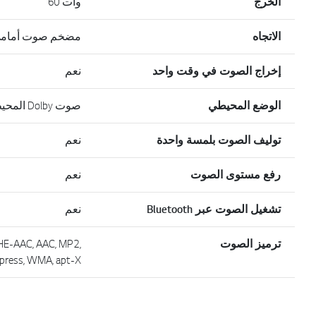
الخرج
وات 60
الاتجاه
مضخم صوت أمامي نشط ing
إخراج الصوت في وقت واحد
نعم
الوضع المحيطي
صوت Dolby المحيطي/صوت OLED المحيطي
توليف الصوت بلمسة واحدة
نعم
رفع مستوى الصوت
نعم
تشغيل الصوت عبر Bluetooth
نعم
ترميز الصوت
 HE-AAC, AAC, MP2,
press, WMA, apt-X