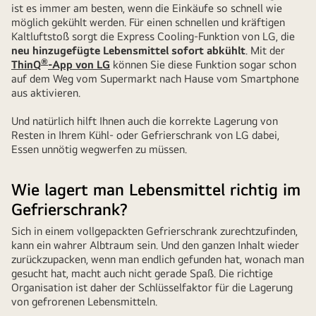
von
ist es immer am besten, wenn die Einkäufe so schnell wie
möglich gekühlt werden. Für einen schnellen und kräftigen
Lebensmittelbehältern
Kaltluftstoß sorgt die Express Cooling-Funktion von LG, die
verringert
neu hinzugefügte Lebensmittel sofort abkühlt
. Mit der
die
®
ThinQ
-App von LG
können Sie diese Funktion sogar schon
Lebensmittelverschwendung
auf dem Weg vom Supermarkt nach Hause vom Smartphone
aus aktivieren.
Und natürlich hilft Ihnen auch die korrekte Lagerung von
Resten in Ihrem Kühl- oder Gefrierschrank von LG dabei,
Essen unnötig wegwerfen zu müssen.
Wie lagert man Lebensmittel richtig im
Gefrierschrank?
Sich in einem vollgepackten Gefrierschrank zurechtzufinden,
kann ein wahrer Albtraum sein. Und den ganzen Inhalt wieder
zurückzupacken, wenn man endlich gefunden hat, wonach man
gesucht hat, macht auch nicht gerade Spaß. Die richtige
Organisation ist daher der Schlüsselfaktor für die Lagerung
von gefrorenen Lebensmitteln.