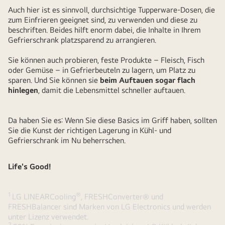
Auch hier ist es sinnvoll, durchsichtige Tupperware-Dosen, die
zum Einfrieren geeignet sind, zu verwenden und diese zu
beschriften. Beides hilft enorm dabei, die Inhalte in Ihrem
Gefrierschrank platzsparend zu arrangieren.
Sie können auch probieren, feste Produkte – Fleisch, Fisch
oder Gemüse – in Gefrierbeuteln zu lagern, um Platz zu
sparen. Und Sie können sie
beim Auftauen sogar flach
hinlegen
, damit die Lebensmittel schneller auftauen.
Da haben Sie es: Wenn Sie diese Basics im Griff haben, sollten
Sie die Kunst der richtigen Lagerung in Kühl- und
Gefrierschrank im Nu beherrschen.
Life's Good!
1
®
LG LINEARCooling
, FRESHConverter® und
FRESHBalancer sind Marken von LG Electronics und werden
unter Lizenz verwendet.
2