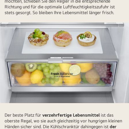
möchten, schieben Sie den Regler in die entsprechende
lagert
Richtung und für die optimale Luftfeuchtigkeitszufuhr ist
stets gesorgt. So bleiben Ihre Lebensmittel länger frisch.
Obst
wird
Der beste Platz für
verzehrfertige Lebensmittel
ist das
im
oberste Regal, wo sie auch gleichzeitig vor hungrigen kleinen
Händen sicher sind. Die Kühlschranktür dahingegen ist
der
Kühlschrankfach