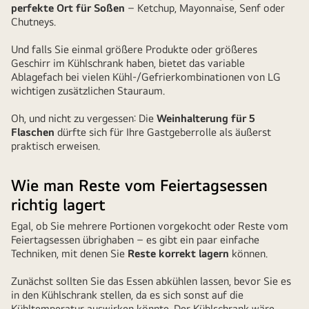
perfekte Ort für Soßen
– Ketchup, Mayonnaise, Senf oder
getrennt
Chutneys.
von
anderen
Und falls Sie einmal größere Produkte oder größeres
Lebensmitteln
Geschirr im Kühlschrank haben, bietet das variable
Ablagefach bei vielen Kühl-/Gefrierkombinationen von LG
aufbewahrt
wichtigen zusätzlichen Stauraum.
Oh, und nicht zu vergessen: Die
Weinhalterung für 5
Flaschen
dürfte sich für Ihre Gastgeberrolle als äußerst
praktisch erweisen.
Wie man Reste vom Feiertagsessen
richtig lagert
Egal, ob Sie mehrere Portionen vorgekocht oder Reste vom
Feiertagsessen übrighaben – es gibt ein paar einfache
Techniken, mit denen Sie
Reste korrekt lagern
können.
Zunächst sollten Sie das Essen abkühlen lassen, bevor Sie es
in den Kühlschrank stellen, da es sich sonst auf die
Kühltemperatur auswirken könnte. Der Kühlschrank wäre