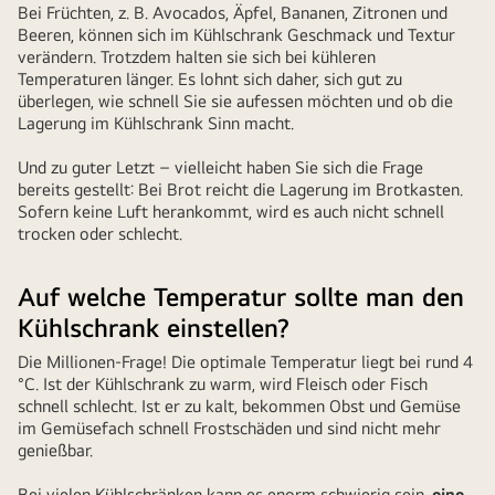
genießen
Bei Früchten, z. B. Avocados, Äpfel, Bananen, Zitronen und
ein
Beeren, können sich im Kühlschrank Geschmack und Textur
verändern. Trotzdem halten sie sich bei kühleren
Festtagsessen,
Temperaturen länger. Es lohnt sich daher, sich gut zu
bevor
überlegen, wie schnell Sie sie aufessen möchten und ob die
sie
Lagerung im Kühlschrank Sinn macht.
die
Lebensmittel
Und zu guter Letzt – vielleicht haben Sie sich die Frage
bereits gestellt: Bei Brot reicht die Lagerung im Brotkasten.
im
Sofern keine Luft herankommt, wird es auch nicht schnell
Kühlschrank
trocken oder schlecht.
aufbewahren
Auf welche Temperatur sollte man den
Kühlschrank einstellen?
Die Millionen-Frage! Die optimale Temperatur liegt bei rund 4
°C. Ist der Kühlschrank zu warm, wird Fleisch oder Fisch
schnell schlecht. Ist er zu kalt, bekommen Obst und Gemüse
im Gemüsefach schnell Frostschäden und sind nicht mehr
genießbar.
Bei vielen Kühlschränken kann es enorm schwierig sein,
eine