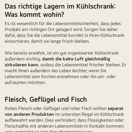
Fisch
Das richtige Lagern im Kühlschrank:
wird
Was kommt wohin?
im
Es ist wesentlich für die Lebensmittelsicherheit, dass jedes
Kühlschrank
Produkt am richtigen Ort gelagert wird. Sorgen Sie daher
getrennt
dafür, dass Sie die Lebensmittel korrekt in Ihren Kühlschrank
von
einsortieren, damit sie lange frisch bleiben.
anderen
Lebensmitteln
Wie bereits erwähnt, ist ein gut organisierter Kühlschrank
außerdem wichtig,
damit die kalte Luft gleichmäßig
aufbewahrt.
zirkulieren kann
, sodass die Lebensmittel frischer bleiben. Er
macht Ihnen außerdem das Leben leichter, wenn Sie
Lebensmittel zum Kochen entnehmen oder ihn um- oder
aufräumen möchten.
Fleisch, Geflügel und Fisch
Rohes Fleisch oder Geflügel und roher Fisch sollten
separat
von anderen Produkten
im untersten Regal im Kühlschrank
aufbewahrt werden. Dies verhindert, dass Flüssigkeiten oder
Fleischsäfte mit anderen Lebensmitteln in Kontakt kommen,
und vermeidet so eine Kreuzkontaminierung.