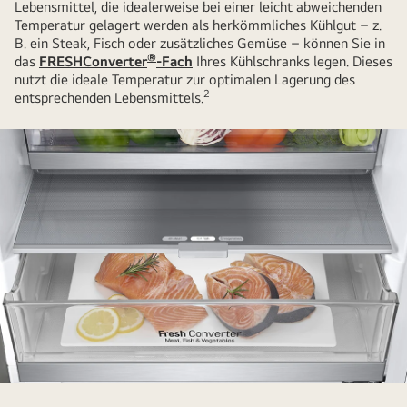
der
Lebensmittel, die idealerweise bei einer leicht abweichenden
LG
Temperatur gelagert werden als herkömmliches Kühlgut – z.
B. ein Steak, Fisch oder zusätzliches Gemüse – können Sie in
InstaView
®
das
FRESHConverter
-Fach
Ihres Kühlschranks legen. Dieses
DoorCooling+
nutzt die ideale Temperatur zur optimalen Lagerung des
Technologie
2
entsprechenden Lebensmittels.
ist
die
Lagerung
von
Lebensmitteln
einfach
Roher