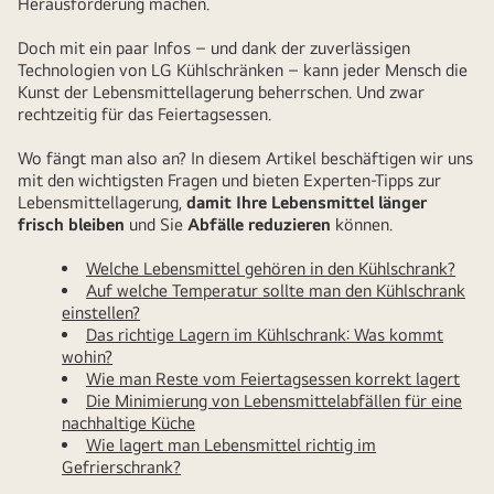
Herausforderung machen.
Lebensmittel
richtig
Doch mit ein paar Infos – und dank der zuverlässigen
im
Technologien von LG Kühlschränken – kann jeder Mensch die
Kunst der Lebensmittellagerung beherrschen. Und zwar
Kühlschrank
rechtzeitig für das Feiertagsessen.
aufbewahrt
Wo fängt man also an? In diesem Artikel beschäftigen wir uns
mit den wichtigsten Fragen und bieten Experten-Tipps zur
Lebensmittellagerung,
damit Ihre Lebensmittel länger
frisch bleiben
und Sie
Abfälle reduzieren
können.
Welche Lebensmittel gehören in den Kühlschrank?
Auf welche Temperatur sollte man den Kühlschrank
einstellen?
Das richtige Lagern im Kühlschrank: Was kommt
wohin?
Wie man Reste vom Feiertagsessen korrekt lagert
Die Minimierung von Lebensmittelabfällen für eine
nachhaltige Küche
Wie lagert man Lebensmittel richtig im
Gefrierschrank?