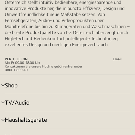
Österreich stellt intuitiv bedienbare, energiesparende und
innovative Produkte her, die in puncto Effizienz, Design und
Umweltfreundlichkeit neue Maßstäbe setzen. Von
Fernsehgeräten, Audio- und Videoprodukten über
Mobiltelefone bis hin zu Klimageräten und Waschmaschinen –
die breite Produktpalette von LG Österreich überzeugt durch
High-Tech mit Bedienkomfort, intelligente Technologien,
exzellentes Design und niedrigen Energieverbrauch.
PER TELEFON
Email
Mo-Fr 09:00-18:00 Uhr
Kontaktieren Sie unsere Hotline gebührenfrei unter
0800 0800 40
Shop
Menü
umschalten
TV/Audio
Menü
umschalten
Haushaltsgeräte
Menü
umschalten