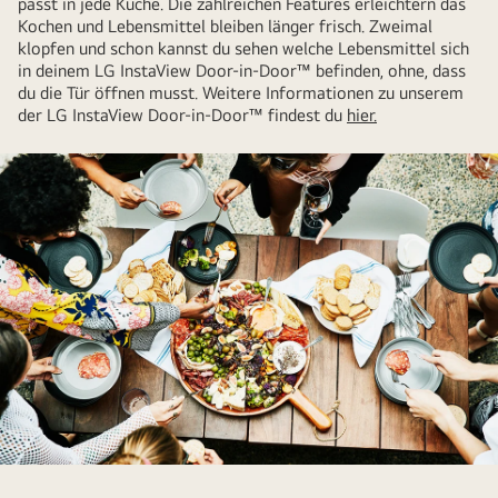
passt in jede Küche. Die zahlreichen Features erleichtern das
Kochen und Lebensmittel bleiben länger frisch. Zweimal
klopfen und schon kannst du sehen welche Lebensmittel sich
in deinem LG InstaView Door-in-Door™ befinden, ohne, dass
du die Tür öffnen musst. Weitere Informationen zu unserem
der LG InstaView Door-in-Door™ findest du
hier
.
Freunde