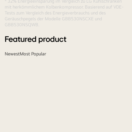
32% Energieeinsparung im Vergleich zu LG Kühlschränken
mit herkömmlichem Kolbenkompressor. Basierend auf VDE-
Tests zum Vergleich des Energieverbrauchs und des
Geräuschpegels der Modelle GBB530NSCXE und
GBB530NSQWB.
Featured product
Newest
Most Popular