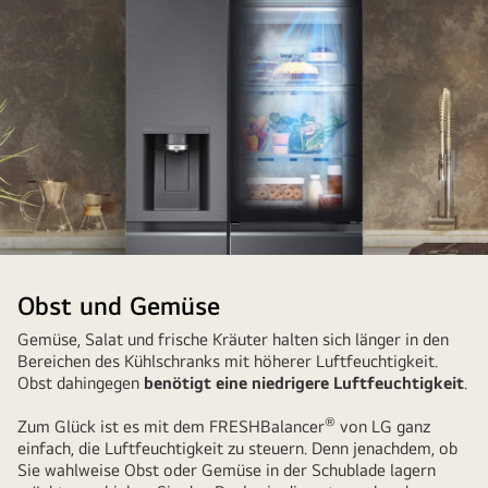
Ein
durchsichtiger
Obst und Gemüse
InstaView-
Gemüse, Salat und frische Kräuter halten sich länger in den
Kühlschrank
Bereichen des Kühlschranks mit höherer Luftfeuchtigkeit.
zeigt,
Obst dahingegen
benötigt eine niedrigere Luftfeuchtigkeit
.
wie
man
®
Zum Glück ist es mit dem FRESHBalancer
von LG ganz
einfach, die Luftfeuchtigkeit zu steuern. Denn jenachdem, ob
Lebensmittel
Sie wahlweise Obst oder Gemüse in der Schublade lagern
richtig