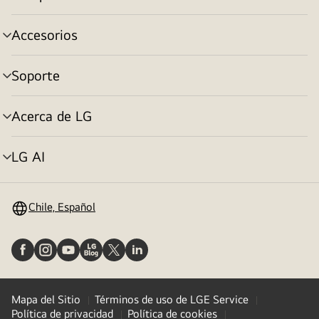
cambiar
de
menú
Accesorios
cambiar
de
menú
Soporte
cambiar
de
menú
Acerca de LG
cambiar
de
menú
LG AI
cambiar
de
menú
Chile, Español
Mapa del Sitio
Términos de uso de LGE Service
Política de privacidad
Política de cookies