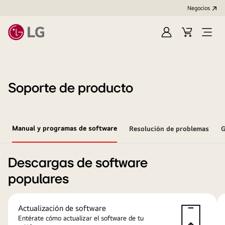
Negocios
Iniciar
Carrito
Open
sesión/Regístrat
de
Menu
compras
Soporte de producto
Manual y programas de software
Resolución de problemas
G
Descargas de software
populares
Actualización de software
Entérate cómo actualizar el software de tu