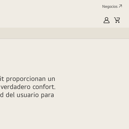
Negocios
MyLG
Carrit
de
compr
it proporcionan un
 verdadero confort.
d del usuario para