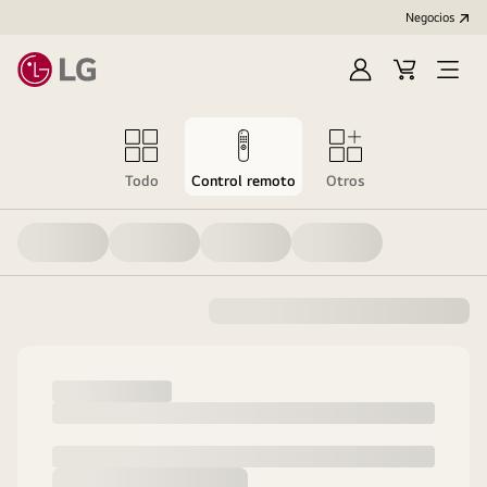
Negocios
Iniciar
Carrito
Open
sesión/Regístrat
de
Menu
compras
Todo
Control remoto
Otros