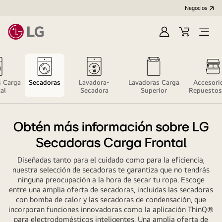
Negocios
Iniciar
Carrito
Open
sesión/Regístrat
de
Menu
compras
s Carga
Secadoras
Lavadora-
Lavadoras Carga
Accesori
al
Secadora
Superior
Repuestos
Lavador
Obtén más información sobre LG
Secadoras Carga Frontal
Diseñadas tanto para el cuidado como para la eficiencia,
nuestra selección de secadoras te garantiza que no tendrás
ninguna preocupación a la hora de secar tu ropa. Escoge
entre una amplia oferta de secadoras, incluidas las secadoras
con bomba de calor y las secadoras de condensación, que
incorporan funciones innovadoras como la aplicación ThinQ®
para electrodomésticos inteligentes. Una amplia oferta de