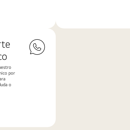
Conoce
más
rte
co
uestro
nico por
ara
duda o