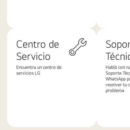
Conoce
Conoce
más
más
Centro de
Sopo
Servicio
Técni
Encuentra un centro de
Hablá con n
servicios LG
Soporte Téc
WhatsApp p
resolver tu 
problema
Conoce
Conoce
más
más