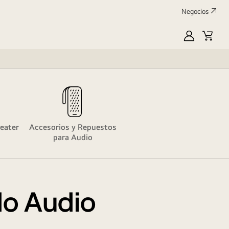
Negocios
MyLG
Carrit
de
compr
eater
Accesorios y Repuestos
para Audio
do Audio