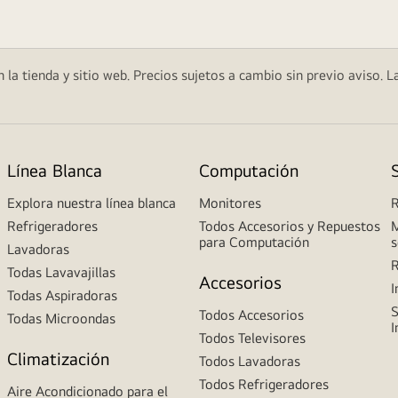
 la tienda y sitio web. Precios sujetos a cambio sin previo aviso. L
Línea Blanca
Computación
Explora nuestra línea blanca
Monitores
R
Refrigeradores
Todos Accesorios y Repuestos
M
para Computación
s
Lavadoras
R
Todas Lavavajillas
Accesorios
I
Todas Aspiradoras
S
Todos Accesorios
Todas Microondas
I
Todos Televisores
Climatización
Todos Lavadoras
Todos Refrigeradores
Aire Acondicionado para el