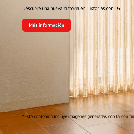
Descubre una nueva historia en Historias con LG.
Más información
Menos
tiempo
dedicado
<br
class="desktop-
only">al
lavado
de
tu
ropa