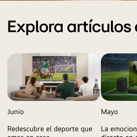
Visual
clave
de
Explora artículos
estilo
de
vida
que
muestra
rutinas
diarias
en
casa
con
electrodomésticos
LG
Junio
Mayo
*Este
contenido
Redescubre el deporte que
La emocion 
incluye
amas en casa
imágenes