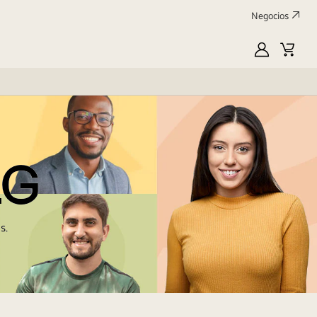
Negocios
MyLG
Carrit
de
compr
LG
s.