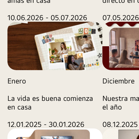
directo en 
generadas
con
10.06.2026 - 05.07.2026
07.05.2026
IA
con
fines
ilustrativos.
Enero
Diciembre
La vida es buena comienza
Nuestra ma
en casa
el año
12.01.2025 - 30.01.2026
08.12.2025