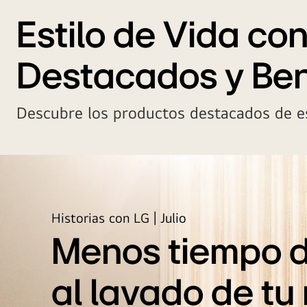
usuarios
de
Estilo de Vida con
la
marca
Destacados y Ben
LG
están
reunidos,
Descubre los productos destacados de es
sonriendo
brillantemente.
Historias con LG | Julio
Menos tiempo 
al lavado de tu