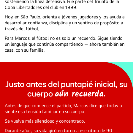
sosteniendo la línea defensiva. Fue parte del Triunfo de la
Copa Libertadores del club en 1999.
Hoy, en São Paulo, orienta a jóvenes jugadores y los ayuda a
desarrollar confianza, disciplina y un sentido de propósito a
través del fútbol.
Para Marcos, el fútbol no es solo un recuerdo. Sigue siendo
un lenguaje que continúa compartiendo — ahora también en
casa, con su familia.
Justo antes del puntapié inicial, su
aún recuerda.
cuerpo
Antes de que comience el partido, Marcos dice que todavía
siente esa tensión familiar en su cuerpo.
Se vuelve más silencioso y concentrado.
Durante años, su vida giró en torno a ese ritmo de 90