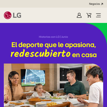
Negocios
Iniciar
Carrito
Open
sesión/Regístrat
de
Menu
compras
Historias con LG | Junio
El deporte que le apasiona,
redescubierto
en casa