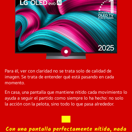
Smart
TV
LG
Para él, ver con claridad no se trata solo de calidad de
OLED
imagen. Se trata de entender qué está pasando en cada
evo
momento.
AI
En casa, una pantalla que mantiene nítido cada movimiento lo
C5E
ayuda a seguir el partido como siempre lo ha hecho: no solo
4K
la acción con la pelota, sino todo lo que pasa alrededor.
de
77
pulgadas
2025
Con una pantalla perfectamente nítida, nada