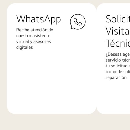
WhatsApp
Solici
Visita
Recibe atención de
nuestro asistente
Técni
virtual y asesores
digitales
¿Deseas age
servicio téc
tu solicitud 
icono de sol
reparación
Conoce
Conoce
más
más