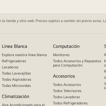
 la tienda y sitio web. Precios sujetos a cambio sin previo aviso. L
Línea Blanca
Computación
Explora nuestra línea blanca
Monitores
R
Refrigeradores
Todos Accesorios y Repuestos
M
para Computación
s
Lavadoras
R
Todas Lavavajillas
Accesorios
I
Todas Aspiradoras
S
Todos Accesorios
Todas Microondas
I
Todos Televisores
Climatización
Todos Lavadoras
Todos Refrigeradores
Aire Acondicionado para el