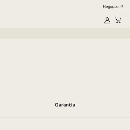
Negocios
MyLG
Carrit
de
compr
Garantía