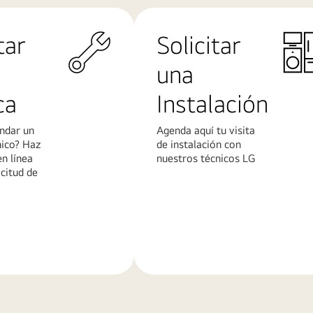
tar
Solicitar
una
ca
Instalación
ndar un
Agenda aquí tu visita
nico? Haz
de instalación con
en línea
nuestros técnicos LG
icitud de
Conoce
más