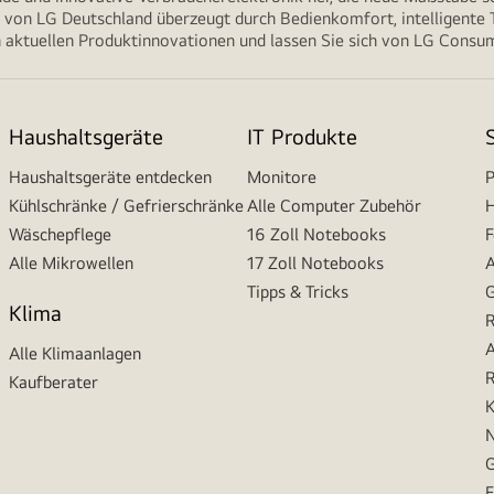
von LG Deutschland überzeugt durch Bedienkomfort, intelligente T
 aktuellen Produktinnovationen und lassen Sie sich von LG Consume
Haushaltsgeräte
IT Produkte
Haushaltsgeräte entdecken
Monitore
P
Kühlschränke / Gefrierschränke
Alle Computer Zubehör
H
Wäschepflege
16 Zoll Notebooks
F
Alle Mikrowellen
17 Zoll Notebooks
A
Tipps & Tricks
G
Klima
R
A
Alle Klimaanlagen
R
Kaufberater
K
N
G