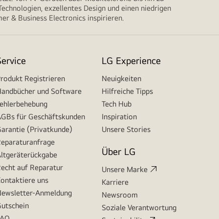
echnologien, exzellentes Design und einen niedrigen
r & Business Electronics inspirieren.
Service
LG Experience
rodukt Registrieren
Neuigkeiten
andbücher und Software
Hilfreiche Tipps
ehlerbehebung
Tech Hub
GBs für Geschäftskunden
Inspiration
arantie (Privatkunde)
Unsere Stories
eparaturanfrage
Über LG
ltgeräterückgabe
echt auf Reparatur
Unsere Marke
ontaktiere uns
Karriere
ewsletter-Anmeldung
Newsroom
utschein
Soziale Verantwortung
FAQ