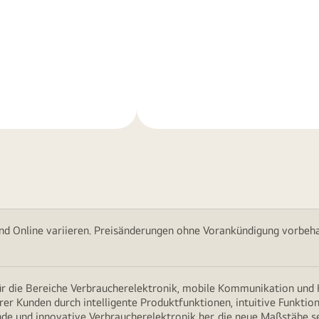
Weitere
nen
Informationen
nd Online variieren. Preisänderungen ohne Vorankündigung vorbehal
für die Bereiche Verbraucherelektronik, mobile Kommunikation un
erer Kunden durch intelligente Produktfunktionen, intuitive Funkti
nde und innovative Verbraucherelektronik her, die neue Maßstäbe s