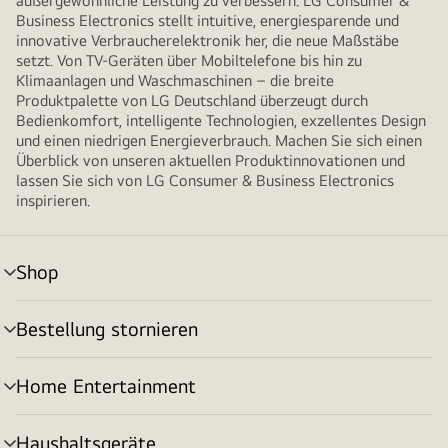
außergewöhnliche Leistung zu verbessern. LG Consumer &
Business Electronics stellt intuitive, energiesparende und
innovative Verbraucherelektronik her, die neue Maßstäbe
setzt. Von TV-Geräten über Mobiltelefone bis hin zu
Klimaanlagen und Waschmaschinen – die breite
Produktpalette von LG Deutschland überzeugt durch
Bedienkomfort, intelligente Technologien, exzellentes Design
und einen niedrigen Energieverbrauch. Machen Sie sich einen
Überblick von unseren aktuellen Produktinnovationen und
lassen Sie sich von LG Consumer & Business Electronics
inspirieren.
Shop
Menü
umschalten
Bestellung stornieren
Menü
umschalten
Home Entertainment
Menü
umschalten
Haushaltsgeräte