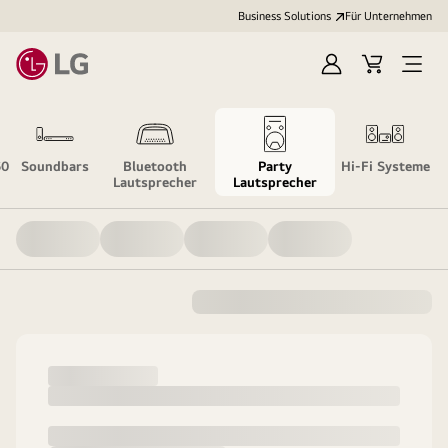
Business Solutions
Für Unternehmen
Anmelden
Cart
Open
Menu
60
Soundbars
Bluetooth
Party
Hi-Fi Systeme
Lautsprecher
Lautsprecher