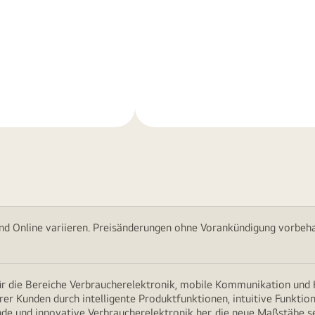
Weitere
nen
Informationen
nd Online variieren. Preisänderungen ohne Vorankündigung vorbehal
für die Bereiche Verbraucherelektronik, mobile Kommunikation un
erer Kunden durch intelligente Produktfunktionen, intuitive Funkti
nde und innovative Verbraucherelektronik her, die neue Maßstäbe s