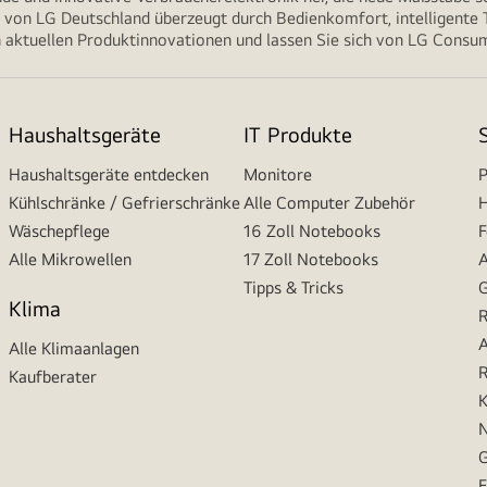
von LG Deutschland überzeugt durch Bedienkomfort, intelligente T
 aktuellen Produktinnovationen und lassen Sie sich von LG Consume
Haushaltsgeräte
IT Produkte
Haushaltsgeräte entdecken
Monitore
P
Kühlschränke / Gefrierschränke
Alle Computer Zubehör
H
Wäschepflege
16 Zoll Notebooks
F
Alle Mikrowellen
17 Zoll Notebooks
A
Tipps & Tricks
G
Klima
R
A
Alle Klimaanlagen
R
Kaufberater
K
N
G