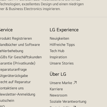
echnologien, exzellentes Design und einen niedrigen
r & Business Electronics inspirieren.
Service
LG Experience
rodukt Registrieren
Neuigkeiten
andbücher und Software
Hilfreiche Tipps
ehlerbehebung
Tech Hub
GBs für Geschäftskunden
Inspiration
arantie (Privatkunde)
Unsere Stories
eparaturanfrage
Über LG
ltgeräterückgabe
echt auf Reparatur
Unsere Marke
ontaktiere uns
Karriere
ewsletter-Anmeldung
Newsroom
utschein
Soziale Verantwortung
FAQ