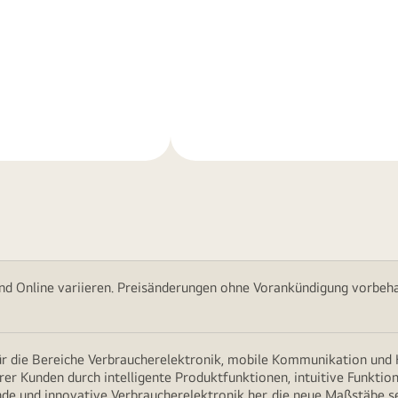
Weitere
nen
Informationen
nd Online variieren. Preisänderungen ohne Vorankündigung vorbehal
für die Bereiche Verbraucherelektronik, mobile Kommunikation un
erer Kunden durch intelligente Produktfunktionen, intuitive Funkti
nde und innovative Verbraucherelektronik her, die neue Maßstäbe s