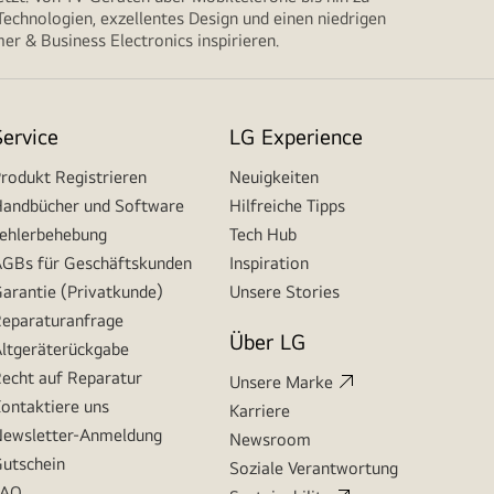
echnologien, exzellentes Design und einen niedrigen
r & Business Electronics inspirieren.
Service
LG Experience
rodukt Registrieren
Neuigkeiten
andbücher und Software
Hilfreiche Tipps
ehlerbehebung
Tech Hub
GBs für Geschäftskunden
Inspiration
arantie (Privatkunde)
Unsere Stories
eparaturanfrage
Über LG
ltgeräterückgabe
echt auf Reparatur
Unsere Marke
ontaktiere uns
Karriere
ewsletter-Anmeldung
Newsroom
utschein
Soziale Verantwortung
FAQ