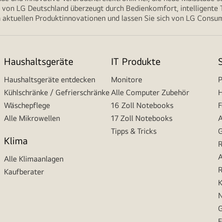
von LG Deutschland überzeugt durch Bedienkomfort, intelligente T
 aktuellen Produktinnovationen und lassen Sie sich von LG Consume
Haushaltsgeräte
IT Produkte
Haushaltsgeräte entdecken
Monitore
P
Kühlschränke / Gefrierschränke
Alle Computer Zubehör
H
Wäschepflege
16 Zoll Notebooks
F
Alle Mikrowellen
17 Zoll Notebooks
A
Tipps & Tricks
G
Klima
R
A
Alle Klimaanlagen
R
Kaufberater
K
N
G