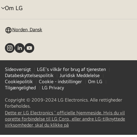
Om LG
skift
menu
Norden, Dansk
Sideoversigt
LGE's vilkår for brug af tjenesten
Databeskyttelsespolitik
Juridisk Meddelelse
Cookiepolitik
Cookie - indstillinger
Om LG
Tilgængelighed
LG Privacy
Copyright © 2009-2024 LG Electronics. Alle rettigheder
forbeholdes.
Dette er LG Electronics ' officielle hjemmeside. Hvis du vil
oprette forbindelse til LG Corp., eller andre LG-tilknyttede
(
opens
virksomheder, skal du klikke på
in
a