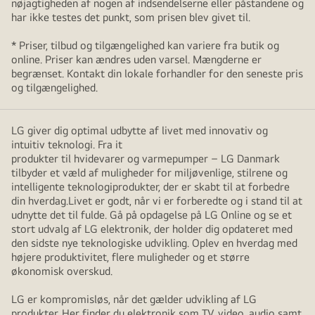
nøjagtigheden af nogen af indsendelserne eller påstandene og
har ikke testes det punkt, som prisen blev givet til.
* Priser, tilbud og tilgængelighed kan variere fra butik og
online. Priser kan ændres uden varsel. Mængderne er
begrænset. Kontakt din lokale forhandler for den seneste pris
og tilgængelighed.
LG giver dig optimal udbytte af livet med innovativ og
intuitiv teknologi. Fra it
produkter til hvidevarer og varmepumper – LG Danmark
tilbyder et væld af muligheder for miljøvenlige, stilrene og
intelligente teknologiprodukter, der er skabt til at forbedre
din hverdag.Livet er godt, når vi er forberedte og i stand til at
udnytte det til fulde. Gå på opdagelse på LG Online og se et
stort udvalg af LG elektronik, der holder dig opdateret med
den sidste nye teknologiske udvikling. Oplev en hverdag med
højere produktivitet, flere muligheder og et større
økonomisk overskud.
LG er kompromisløs, når det gælder udvikling af LG
produkter. Her finder du elektronik som TV, video, audio samt