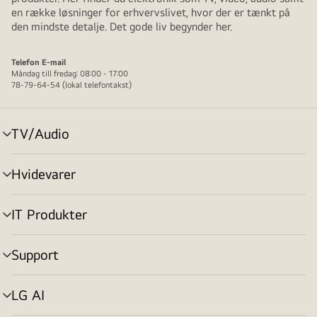
en række løsninger for erhvervslivet, hvor der er tænkt på
den mindste detalje. Det gode liv begynder her.
Telefon
E-mail
Måndag till fredag: 08:00 - 17:00
78-79-64-54 (lokal telefontakst)
TV/Audio
skift
menu
Hvidevarer
skift
menu
IT Produkter
skift
menu
Support
skift
menu
LG AI
skift
menu