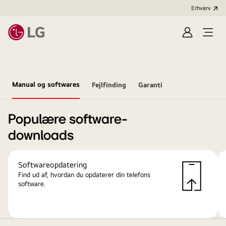
Erhverv
Log
Åbn
ind
menu
Manual og softwares
Fejlfinding
Garanti
Populære software-
downloads
Softwareopdatering
Find ud af, hvordan du opdaterer din telefons
software.