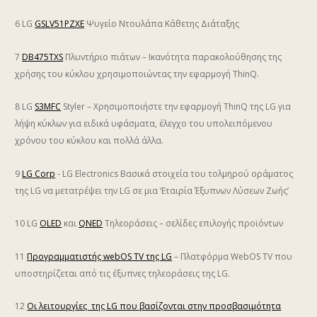
6 LG
GSLV51PZXE
Ψυγείο Ντουλάπα Κάθετης Διάταξης
7
DB475TXS
Πλυντήριο πιάτων – Ικανότητα παρακολούθησης της
χρήσης του κύκλου χρησιμοποιώντας την εφαρμογή ThinQ.
8 LG
S3MFC
Styler – Χρησιμοποιήστε την εφαρμογή ThinQ της LG για
λήψη κύκλων για ειδικά υφάσματα, έλεγχο του υπολειπόμενου
χρόνου του κύκλου και πολλά άλλα.
9
LG Corp
- LG Electronics Βασικά στοιχεία του τολμηρού οράματος
της LG να μετατρέψει την LG σε μια ‘Εταιρία Έξυπνων Λύσεων Ζωής’
10 LG
OLED
και
QNED
Τηλεοράσεις – σελίδες επιλογής προϊόντων
11
Προγραμματιστής webOS TV της LG
– Πλατφόρμα WebOS TV που
υποστηρίζεται από τις έξυπνες τηλεοράσεις της LG.
12
Οι λειτουργίες της LG που βασίζονται στην προσβασιμότητα