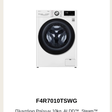
F4R7010TSWG
Πλυντήριο Ρούχων 10kg, AI DD™, Steam™