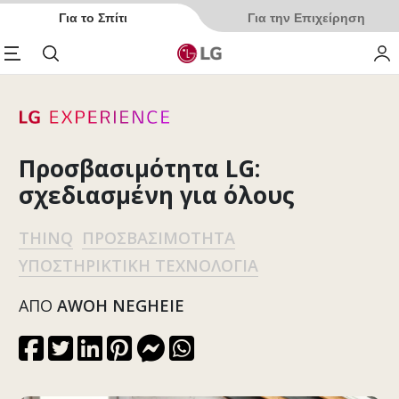
Για το Σπίτι
Για την Επιχείρηση
enu
Αναζήτηση
My 
Προσβασιμότητα LG:
σχεδιασμένη για όλους
THINQ
ΠΡΟΣΒΑΣΙΜΌΤΗΤΑ
ΥΠΟΣΤΗΡΙΚΤΙΚΉ ΤΕΧΝΟΛΟΓΊΑ
ΑΠΌ
AWOH NEGHEIE