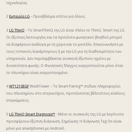
τεχνολογίας
2
Εμπειρία LG
– Προσβάσιμα σπίτια για όλους
3
LG ThinQ
– Το SmartThinQ της LG είναι πλέον το ThinQ. Smart της LG.
Οι έξυπνες λειτουργίες και τα προϊόντα φωνητικού βοηθού μπορεί
να διαφέρουν ανάλογα με τη χώρα και το μοντέλο. Επικοινωνήστε με
τους τοπικούς λιανέμπορους ή με την LG για τη διαθεσιμότητα των
υπηρεσιών. Δεν περιλαμβάνεται συσκευή έξυπνου ηχείου με
δυνατότητα φωνής. Ο Φωνητικός Έλεγχος ενεργοποιείται μόνο όταν
το πλυντήριο είναι ενεργοποιημένο.
4
WT1210EGF
WashTower – Το Smart Pairing™ στέλνει πληροφορίες
του πλυντηρίου στο στεγνωτήριο, προτείνοντας βέλτιστους κύκλους
στεγνώματος.
5
LG ThinQ Smart Diagnosis™
- Μόνο οι συσκευές της LG με λογότυπο
προσφέρουν έξυπνη διάγνωση. Σημείωση: Η διάγνωση Tag On είναι
μόνο για smartphones με Android..