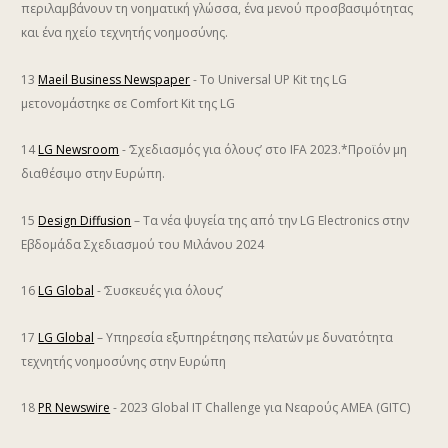
περιλαμβάνουν τη νοηματική γλώσσα, ένα μενού προσβασιμότητας
και ένα ηχείο τεχνητής νοημοσύνης.
13
Maeil Business Newspaper
- Το Universal UP Kit της LG
μετονομάστηκε σε Comfort Kit της LG
14
LG Newsroom
- ‘Σχεδιασμός για όλους’ στο IFA 2023.*Προϊόν μη
διαθέσιμο στην Ευρώπη.
15
Design Diffusion
– Τα νέα ψυγεία της από την LG Electronics στην
Εβδομάδα Σχεδιασμού του Μιλάνου 2024
16
LG Global
- ‘Συσκευές για όλους’
17
LG Global
– Υπηρεσία εξυπηρέτησης πελατών με δυνατότητα
τεχνητής νοημοσύνης στην Ευρώπη
18
PR Newswire
- 2023 Global IT Challenge για Νεαρούς ΑΜΕΑ (GITC)