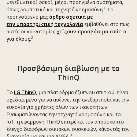
μεγεθυντικοί φακοί, μέχρι προηγμένα συστήματα,
1
όπως ρομποτική και τεχνητή νοημοσύνη.
Το
προηγούμενό μας
άρθρο σχετικά με
την
υποστηρικτική τεχνολογία
εμβαθύνει στο πώς
αυτές οι καινοτομίες
χτίζουν προσβάσιμα σπίτια
2
για όλους
.
Προσβάσιμη διαβίωση με το
ThinQ
Το
LG ThinQ
, μια πλατφόρμα έξυπνου σπιτιού, είναι
σχεδιασμένο για να αυξάνει την ανεξαρτησία και την
ευκολία για χρήστες όλων των ικανοτήτων.
Ενσωματώνοντας την τεχνητή νοημοσύνη και το
IoT, η εφαρμογή ThinQ επιτρέπει τον απρόσκοπτο
έλεγχο διαφόρων οικιακών συσκευών, κάνοντάς τον
3
διαχειρίσιμο και για ΑΜΕΑ.