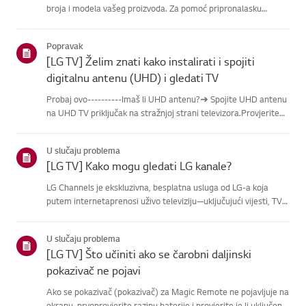
broja i modela vašeg proizvoda. Za pomoć pripronalasku
informacija o vašem proizvodu, odaberite svoj LG proizvod iz
donjihkategorija.Odaberite svoj proizvodOvaj vodič je
Popravak
napravlje...
[LG TV] Želim znati kako instalirati i spojiti
digitalnu antenu (UHD) i gledati TV
Probaj ovo----------Imaš li UHD antenu?➔ Spojite UHD antenu
na UHD TV priključak na stražnjoj strani televizora.Provjerite
dostupne regije za UHD prijem.Kako spojiti antenuPostavite
antenu na mjesto gdje može primati UHD signal i spojite je...
U slučaju problema
[LG TV] Kako mogu gledati LG kanale?
LG Channels je ekskluzivna, besplatna usluga od LG-a koja
putem internetaprenosi uživo televiziju—uključujući vijesti, TV
emisije i zabavu—bez dodatneopreme.Uslugu možete lako
pristupiti pritiskom na tipku [Home] ili korištenjem
U slučaju problema
tipkikanala...
[LG TV] Što učiniti ako se čarobni daljinski
pokazivač ne pojavi
Ako se pokazivač (pokazivač) za Magic Remote ne pojavljuje na
ekranu, prvoprovjerite razinu baterije i provjerite je li uključena