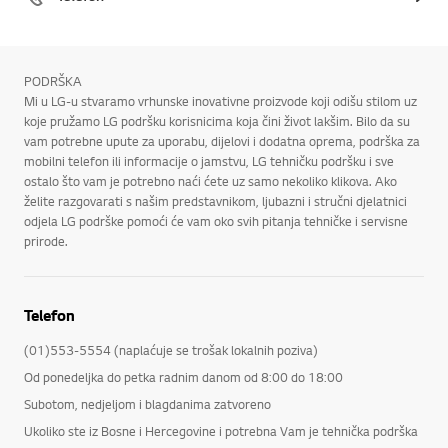
PODRŠKA
Mi u LG-u stvaramo vrhunske inovativne proizvode koji odišu stilom uz
koje pružamo LG podršku korisnicima koja čini život lakšim. Bilo da su
vam potrebne upute za uporabu, dijelovi i dodatna oprema, podrška za
mobilni telefon ili informacije o jamstvu, LG tehničku podršku i sve
ostalo što vam je potrebno naći ćete uz samo nekoliko klikova. Ako
želite razgovarati s našim predstavnikom, ljubazni i stručni djelatnici
odjela LG podrške pomoći će vam oko svih pitanja tehničke i servisne
prirode.
Telefon
(01)553-5554 (naplaćuje se trošak lokalnih poziva)
Od ponedeljka do petka radnim danom od 8:00 do 18:00
Subotom, nedjeljom i blagdanima zatvoreno
Ukoliko ste iz Bosne i Hercegovine i potrebna Vam je tehnička podrška