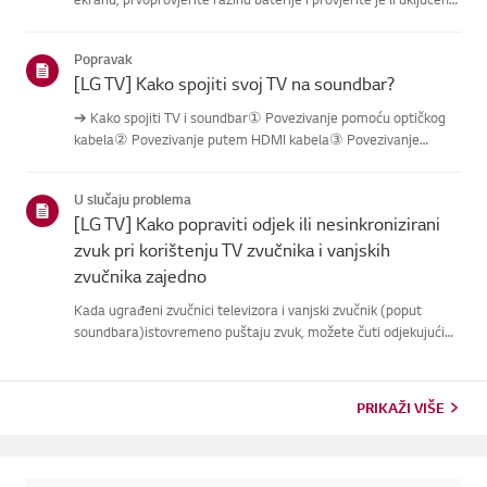
značajka [AudioGuidance].Ako su baterije i postavke ispravne,
možda je daljinski isključen s televizora.Ponovn...
Popravak
[LG TV] Kako spojiti svoj TV na soundbar?
➔ Kako spojiti TV i soundbar① Povezivanje pomoću optičkog
kabela② Povezivanje putem HDMI kabela③ Povezivanje
putem Bluetootha※ Ovisno o modelu, tipke daljinskog
upravljača i kućišta mogu biti različite.Probaj ovo----------
U slučaju problema
Povezivanje pomoću...
[LG TV] Kako popraviti odjek ili nesinkronizirani
zvuk pri korištenju TV zvučnika i vanjskih
zvučnika zajedno
Kada ugrađeni zvučnici televizora i vanjski zvučnik (poput
soundbara)istovremeno puštaju zvuk, možete čuti odjekujući
zvuk.To je obično uzrokovano blagim kašnjenjem zvuka
(latencijom) jer televizor isoundbar obrađuju digitalne signale
razli...
PRIKAŽI VIŠE