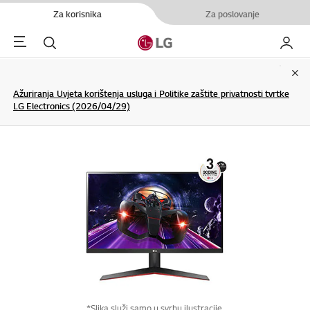
Za korisnika
Za poslovanje
Menu
Pretraživanje
My LG
Clo
Ažuriranja Uvjeta korištenja usluga i Politike zaštite privatnosti tvrtke
LG Electronics (2026/04/29)
*Slika služi samo u svrhu ilustracije.