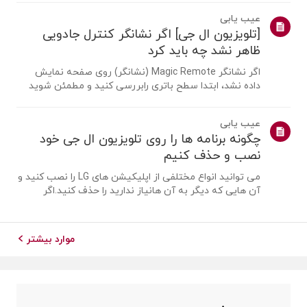
یک آنتن را متصل کنیمیک آنتن را در مکانی نصب کنید که
عیب یابی
بتواند سیگنال UHD دریافت کند ...
[تلویزیون ال جی] اگر نشانگر کنترل جادویی
ظاهر نشد چه باید کرد
اگر نشانگر Magic Remote (نشانگر) روی صفحه نمایش
داده نشد، ابتدا سطح باتری رابررسی کنید و مطمئن شوید
که قابلیت [راهنمای صوتی] فعال است یا نه.اگر باتری ها و
تنظیمات درست باشد، ممکن است به این دلیل باشد که
عیب یابی
ریموت از تلویزیونجدا شده است. ریموت ر...
چگونه برنامه ها را روی تلویزیون ال جی خود
نصب و حذف کنیم
می توانید انواع مختلفی از اپلیکیشن های LG را نصب کنید و
آن هایی که دیگر به آن هانیاز ندارید را حذف کنید.اگر
برنامه ای نصب نشد، مطمئن شوید که وارد حساب LG خود
شده اید، تلویزیون شما بهاینترنت متصل است، تنظیمات
کشور خدمات LG با منطقه شما مطابق...
موارد بیشتر