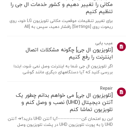
مکانی را تغییر دهیم و کشور خدمات ال جی را
تنظیم کنیم
برای تغییر تنظیمات موقعیت مکانی تلویزیون LG خود، روی
ریموت روی [Settings] رافشار دهید، سپس به [All
Settings] → [عمومی] → [System] یا [Location]
بروید.مسیر منو ممکن است بسته به نسخه webOS شما
عیب یابی
متفاوت باشد. تنظیمات ست تاپ باکس ممکناست برای
[تلویزیون ال جی] چگونه مشکلات اتصال
مدل...
اینترنت را رفع کنیم
اگر تلویزیون ال جی شما به اینترنت وصل نمی شود، ابتدا
بررسی کنید که آیا دستگاههای دیگری مانند گوشی
هوشمند یا لپ تاپ می توانند به همان شبکه متصل شوند
یا خیر.اگر هیچ دستگاهی نمی تواند متصل شود، احتمالا
Repair
مشکل از روتر یا ارائه دهنده اینترنت(ISP) ...
[تلویزیون ال جی] می خواهم بدانم چطور یک
آنتن دیجیتال (UHD) نصب و وصل کنم و
تلویزیون تماشا کنم
این رو امتحان کن----------------آیا آنتن UHD دارید؟➔ آنتن
UHD را به پورت تلویزیون UHD در پشت تلویزیون وصل
کنید.مناطق موجود برای دریافت UHD را بررسی کنید.چگونه