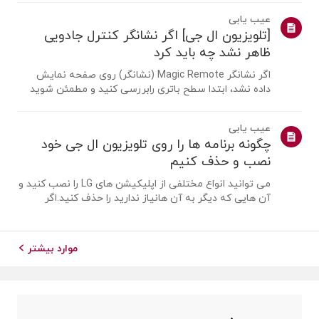
یک آنتن را متصل کنیمیک آنتن را در مکانی نصب کنید که
عیب یابی
بتواند سیگنال UHD دریافت کند ...
[تلویزیون ال جی] اگر نشانگر کنترل جادویی
ظاهر نشد چه باید کرد
اگر نشانگر Magic Remote (نشانگر) روی صفحه نمایش
داده نشد، ابتدا سطح باتری رابررسی کنید و مطمئن شوید
که قابلیت [راهنمای صوتی] فعال است یا نه.اگر باتری ها و
تنظیمات درست باشد، ممکن است به این دلیل باشد که
عیب یابی
ریموت از تلویزیونجدا شده است. ریموت ر...
چگونه برنامه ها را روی تلویزیون ال جی خود
نصب و حذف کنیم
می توانید انواع مختلفی از اپلیکیشن های LG را نصب کنید و
آن هایی که دیگر به آن هانیاز ندارید را حذف کنید.اگر
برنامه ای نصب نشد، مطمئن شوید که وارد حساب LG خود
شده اید، تلویزیون شما بهاینترنت متصل است، تنظیمات
کشور خدمات LG با منطقه شما مطابق...
موارد بیشتر