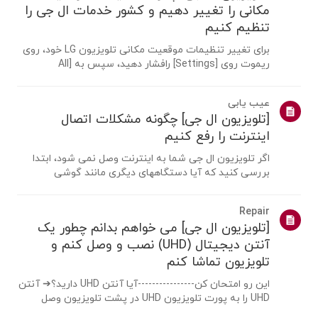
مکانی را تغییر دهیم و کشور خدمات ال جی را
تنظیم کنیم
برای تغییر تنظیمات موقعیت مکانی تلویزیون LG خود، روی
ریموت روی [Settings] رافشار دهید، سپس به [All
Settings] → [عمومی] → [System] یا [Location]
بروید.مسیر منو ممکن است بسته به نسخه webOS شما
عیب یابی
متفاوت باشد. تنظیمات ست تاپ باکس ممکناست برای
[تلویزیون ال جی] چگونه مشکلات اتصال
مدل...
اینترنت را رفع کنیم
اگر تلویزیون ال جی شما به اینترنت وصل نمی شود، ابتدا
بررسی کنید که آیا دستگاههای دیگری مانند گوشی
هوشمند یا لپ تاپ می توانند به همان شبکه متصل شوند
یا خیر.اگر هیچ دستگاهی نمی تواند متصل شود، احتمالا
Repair
مشکل از روتر یا ارائه دهنده اینترنت(ISP) ...
[تلویزیون ال جی] می خواهم بدانم چطور یک
آنتن دیجیتال (UHD) نصب و وصل کنم و
تلویزیون تماشا کنم
این رو امتحان کن----------------آیا آنتن UHD دارید؟➔ آنتن
UHD را به پورت تلویزیون UHD در پشت تلویزیون وصل
کنید.مناطق موجود برای دریافت UHD را بررسی کنید.چگونه