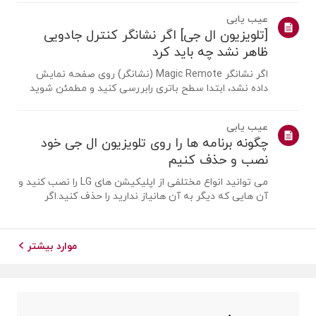
یک آنتن را متصل کنیمیک آنتن را در مکانی نصب کنید که
عیب یابی
بتواند سیگنال UHD دریافت کند ...
[تلویزیون ال جی] اگر نشانگر کنترل جادویی
ظاهر نشد چه باید کرد
اگر نشانگر Magic Remote (نشانگر) روی صفحه نمایش
داده نشد، ابتدا سطح باتری رابررسی کنید و مطمئن شوید
که قابلیت [راهنمای صوتی] فعال است یا نه.اگر باتری ها و
تنظیمات درست باشد، ممکن است به این دلیل باشد که
عیب یابی
ریموت از تلویزیونجدا شده است. ریموت ر...
چگونه برنامه ها را روی تلویزیون ال جی خود
نصب و حذف کنیم
می توانید انواع مختلفی از اپلیکیشن های LG را نصب کنید و
آن هایی که دیگر به آن هانیاز ندارید را حذف کنید.اگر
برنامه ای نصب نشد، مطمئن شوید که وارد حساب LG خود
شده اید، تلویزیون شما بهاینترنت متصل است، تنظیمات
کشور خدمات LG با منطقه شما مطابق...
موارد بیشتر