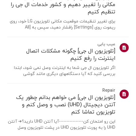
مکانی را تغییر دهیم و کشور خدمات ال جی را
تنظیم کنیم
برای تغییر تنظیمات موقعیت مکانی تلویزیون LG خود، روی
ریموت روی [Settings] رافشار دهید، سپس به [All
Settings] → [عمومی] → [System] یا [Location]
بروید.مسیر منو ممکن است بسته به نسخه webOS شما
عیب یابی
متفاوت باشد. تنظیمات ست تاپ باکس ممکناست برای
[تلویزیون ال جی] چگونه مشکلات اتصال
مدل...
اینترنت را رفع کنیم
اگر تلویزیون ال جی شما به اینترنت وصل نمی شود، ابتدا
بررسی کنید که آیا دستگاههای دیگری مانند گوشی
هوشمند یا لپ تاپ می توانند به همان شبکه متصل شوند
یا خیر.اگر هیچ دستگاهی نمی تواند متصل شود، احتمالا
Repair
مشکل از روتر یا ارائه دهنده اینترنت(ISP) ...
[تلویزیون ال جی] می خواهم بدانم چطور یک
آنتن دیجیتال (UHD) نصب و وصل کنم و
تلویزیون تماشا کنم
این رو امتحان کن----------------آیا آنتن UHD دارید؟➔ آنتن
UHD را به پورت تلویزیون UHD در پشت تلویزیون وصل
کنید.مناطق موجود برای دریافت UHD را بررسی کنید.چگونه